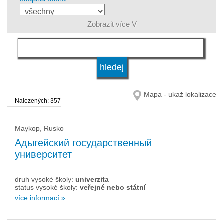
Zobrazit více V
jazyk
druh vysoké školy
Mapa - ukaž lokalizace
Nalezených: 357
status vysoké školy
Maykop, Rusko
Адыгейский государственный
университет
druh vysoké školy:
univerzita
status vysoké školy:
veřejné nebo státní
více informací »