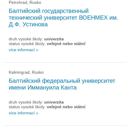
Petrohrad, Rusko
Балтийский государственный
технический университет ВОЕНМЕХ им.
Д.Ф. Устинова
druh vysoké školy:
univerzita
status vysoké školy:
veřejné nebo státní
více informací »
Kaliningrad, Rusko
Балтийский федеральный университет
имени Иммануила Канта
druh vysoké školy:
univerzita
status vysoké školy:
veřejné nebo státní
více informací »