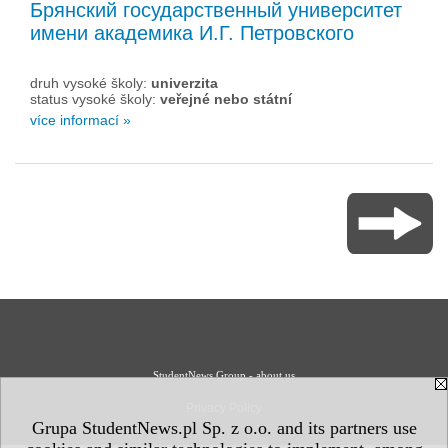
Брянский государственный университет
имени академика И.Г. Петровского
druh vysoké školy:
univerzita
status vysoké školy:
veřejné nebo státní
více informací »
StudentNews Group - about us
Privacy Policy
Grupa StudentNews.pl Sp. z o.o. and its partners use