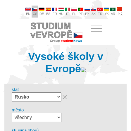
EN
CS
DE
ES
FR
HU
IT
PL
PT
РУ
SK
TR
УК
AR
中文
Vysoké školy v
Evropě
stát
město
skupina oborů