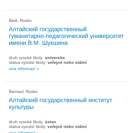
Biisk, Rusko
Алтайский государственный
гуманитарно-педагогический университет
имени В.М. Шукшина
druh vysoké školy:
univerzita
status vysoké školy:
veřejné nebo státní
více informací »
Barnaul, Rusko
Алтайский государственный институт
культуры
druh vysoké školy:
ústav
status vysoké školy:
veřejné nebo státní
více informací »