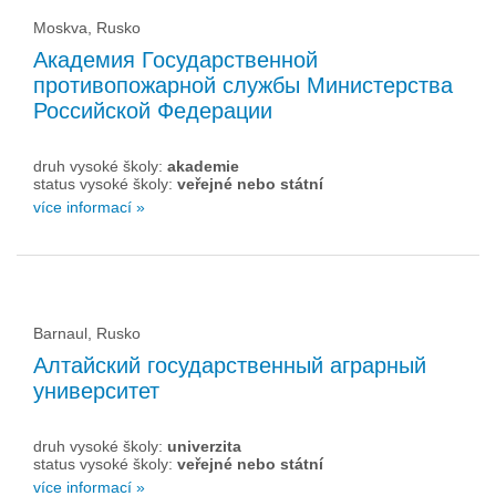
Moskva, Rusko
Академия Государственной
противопожарной службы Министерства
Российской Федерации
druh vysoké školy:
akademie
status vysoké školy:
veřejné nebo státní
více informací »
Barnaul, Rusko
Алтайский государственный аграрный
университет
druh vysoké školy:
univerzita
status vysoké školy:
veřejné nebo státní
více informací »