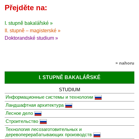
Přejděte na:
I. stupně bakalářské »
II. stupně – magisterské »
Doktorandské studium »
» nahoru
I. STUPNĚ BAKALÁŘSKÉ
STUDIUM
Информационные системы и технологии
Ландшафтная архитектура
Лесное дело
Строительство
Технология лесозаготовительных и
деревоперерабатывающих производств