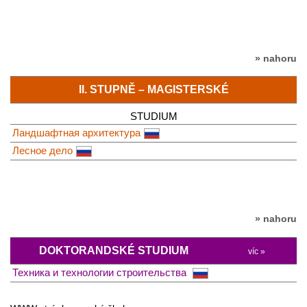
» nahoru
II. STUPNĚ – MAGISTERSKÉ
STUDIUM
Ландшафтная архитектура
Лесное дело
» nahoru
DOKTORANDSKÉ STUDIUM
víc »
Техника и технологии строительства