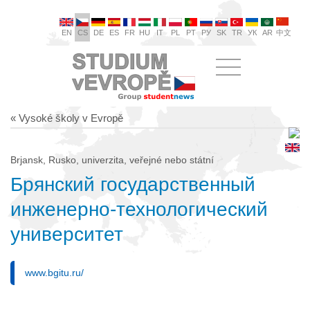
EN
CS
DE
ES
FR
HU
IT
PL
PT
РУ
SK
TR
УК
AR
中文
« Vysoké školy v Evropě
Brjansk, Rusko, univerzita, veřejné nebo státní
Брянский государственный
инженерно-технологический
университет
www.bgitu.ru/