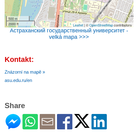
500 m
2000 ft
Leaflet
| ©
OpenStreetMap
contributors
Астраханский государственный университет -
velká mapa >>>
Kontakt:
Znázorní na mapě »
asu.edu.ru/en
Share