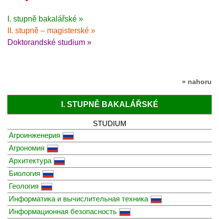
I. stupně bakalářské »
II. stupně – magisterské »
Doktorandské studium »
» nahoru
I. STUPNĚ BAKALÁŘSKÉ
STUDIUM
Агроинженерия
Агрономия
Архитектура
Биология
Геология
Информатика и вычислительная техника
Информационная безопасность