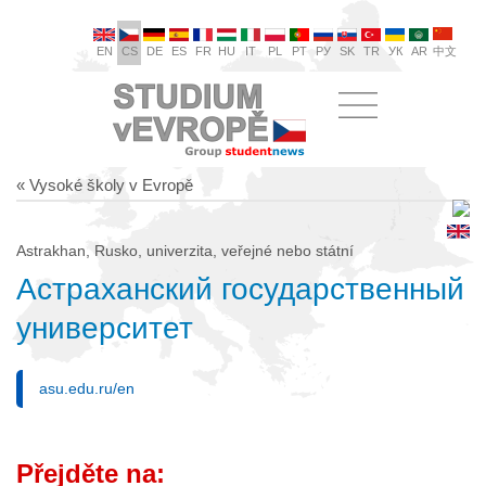
EN
CS
DE
ES
FR
HU
IT
PL
PT
РУ
SK
TR
УК
AR
中文
« Vysoké školy v Evropě
Astrakhan, Rusko, univerzita, veřejné nebo státní
Астраханский государственный
университет
asu.edu.ru/en
Přejděte na: