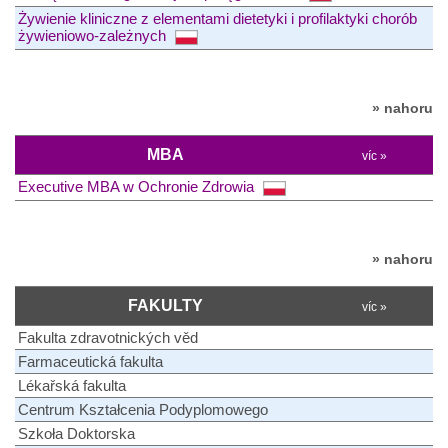
Żywienie kliniczne z elementami dietetyki i profilaktyki chorób
żywieniowo-zależnych
» nahoru
MBA
víc »
Executive MBA w Ochronie Zdrowia
» nahoru
FAKULTY
víc »
Fakulta zdravotnických věd
Farmaceutická fakulta
Lékařská fakulta
Centrum Kształcenia Podyplomowego
Szkoła Doktorska