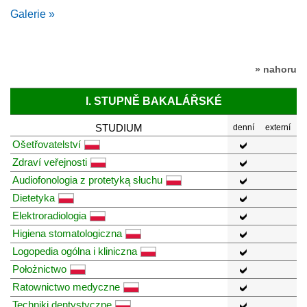
Galerie »
» nahoru
I. STUPNĚ BAKALÁŘSKÉ
STUDIUM
denní
externí
Ošetřovatelství
Zdraví veřejnosti
Audiofonologia z protetyką słuchu
Dietetyka
Elektroradiologia
Higiena stomatologiczna
Logopedia ogólna i kliniczna
Położnictwo
Ratownictwo medyczne
Techniki dentystyczne