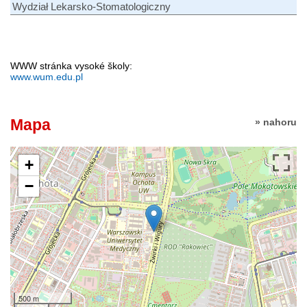
Wydział Lekarsko-Stomatologiczny
WWW stránka vysoké školy:
www.wum.edu.pl
Mapa
» nahoru
+
−
500 m