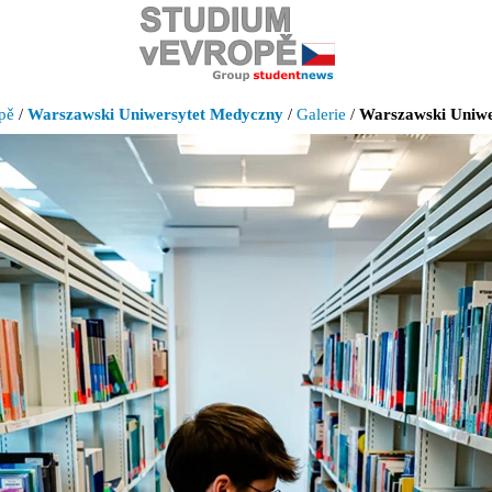
pě
/
Warszawski Uniwersytet Medyczny
/
Galerie
/
Warszawski Uniwe