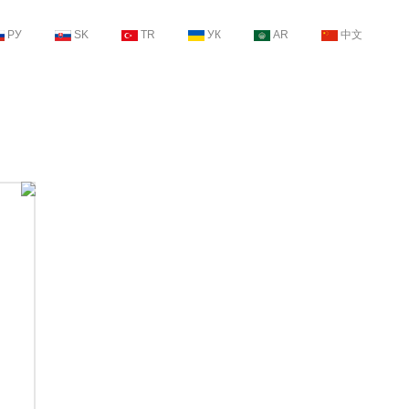
РУ
SK
TR
УК
AR
中文