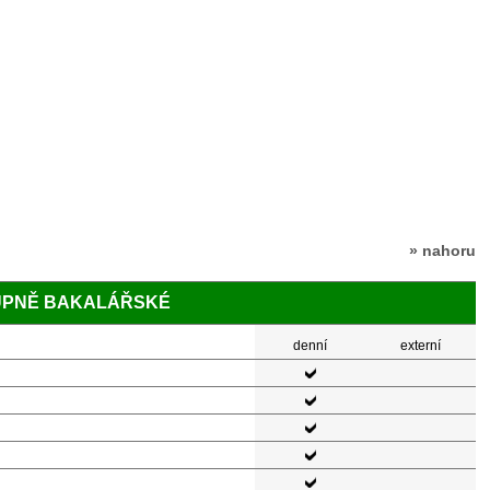
» nahoru
TUPNĚ BAKALÁŘSKÉ
denní
externí