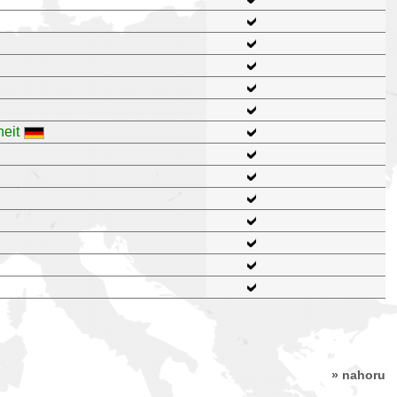
eit
» nahoru