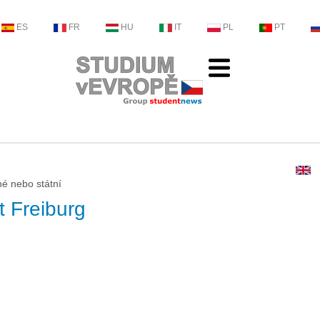
ES
FR
HU
IT
PL
PT
né nebo státní
t Freiburg