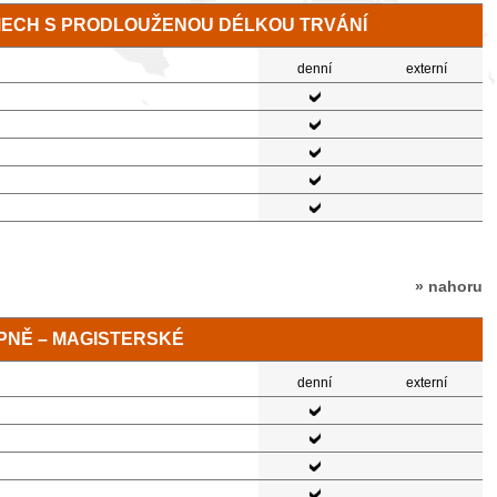
MECH S PRODLOUŽENOU DÉLKOU TRVÁNÍ
denní
externí
» nahoru
TUPNĚ – MAGISTERSKÉ
denní
externí