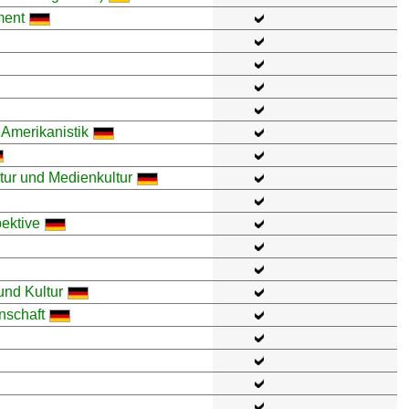
ment
 Amerikanistik
tur und Medienkultur
ektive
und Kultur
nschaft