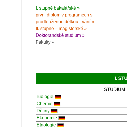
I. stupně bakalářské »
první diplom v programech s
prodlouženou délkou trvání »
II. stupně – magisterské »
Doktorandské studium »
Fakulty »
I. S
STUDIUM
Biologie
Chemie
Dějiny
Ekonomie
Etnologie