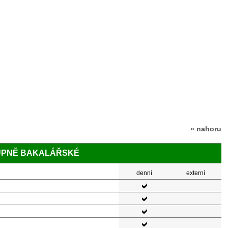
» nahoru
TUPNĚ BAKALÁŘSKÉ
denní
externí