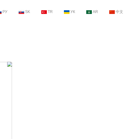
РУ
SK
TR
УК
AR
中文