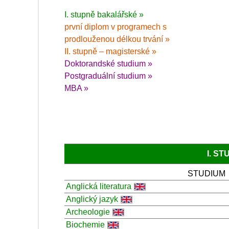
I. stupně bakalářské »
první diplom v programech s
prodlouženou délkou trvání »
II. stupně – magisterské »
Doktorandské studium »
Postgraduální studium »
MBA »
I. S
STUDIUM
Anglická literatura
Anglický jazyk
Archeologie
Biochemie