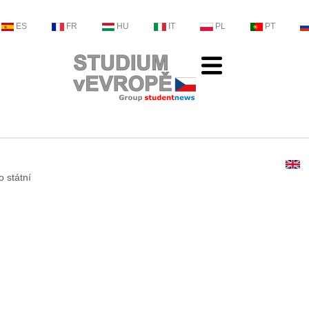
ES
FR
HU
IT
PL
PT
o státní