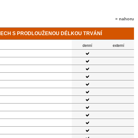
» nahoru
MECH S PRODLOUŽENOU DÉLKOU TRVÁNÍ
denní
externí