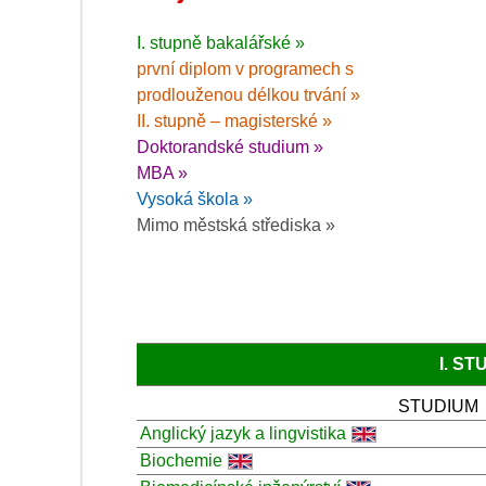
I. stupně bakalářské »
první diplom v programech s
prodlouženou délkou trvání »
II. stupně – magisterské »
Doktorandské studium »
MBA »
Vysoká škola »
Mimo městská střediska »
I. S
STUDIUM
Anglický jazyk a lingvistika
Biochemie