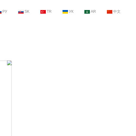
РУ
SK
TR
УК
AR
中文