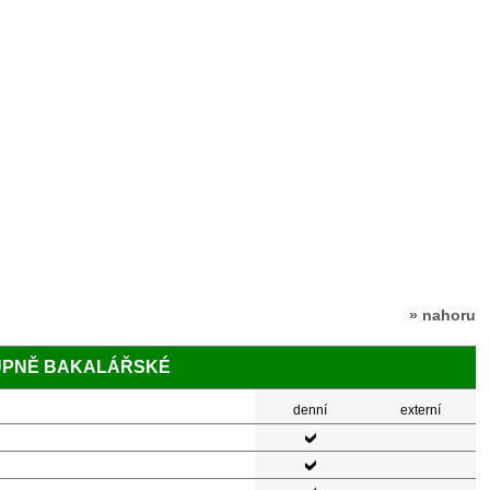
» nahoru
TUPNĚ BAKALÁŘSKÉ
denní
externí