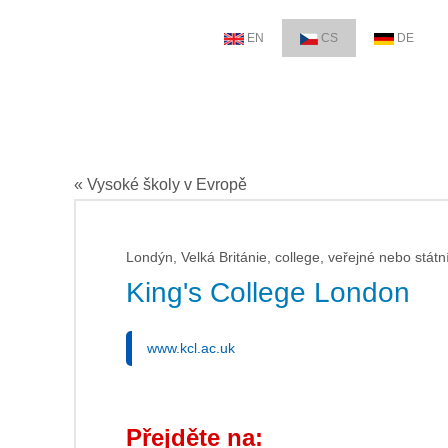
EN
CS
DE
« Vysoké školy v Evropě
Londýn, Velká Británie, college, veřejné nebo státn
King's College London
www.kcl.ac.uk
Přejděte na: