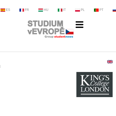
ES
FR
HU
IT
PL
PT
í