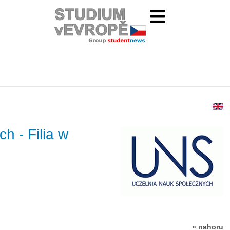
h - Filia w
» nahoru