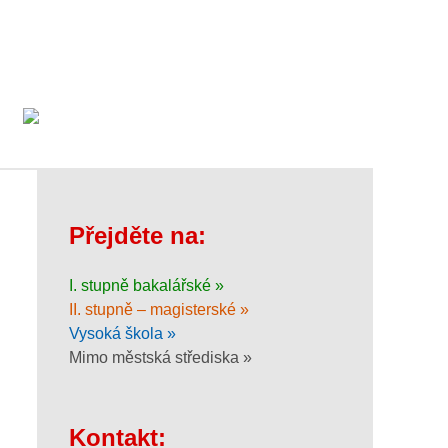
Přejděte na:
I. stupně bakalářské »
II. stupně – magisterské »
Vysoká škola »
Mimo městská střediska »
Kontakt: