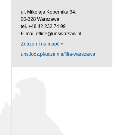
ul. Mikołaja Kopernika 34,
00-328 Warszawa,
tel. +48 42 232 74 99
E-mail office@unswarsaw.pl
Znázorní na mapě »
uns.lodz.pl/uczelnia/filia-warszawa