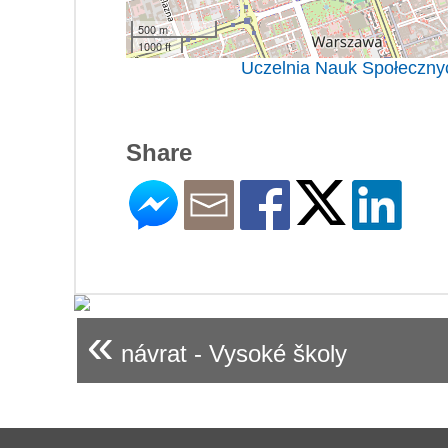
500 m
1000 ft
Uczelnia Nauk Społecznyc
Share
«
návrat - Vysoké školy