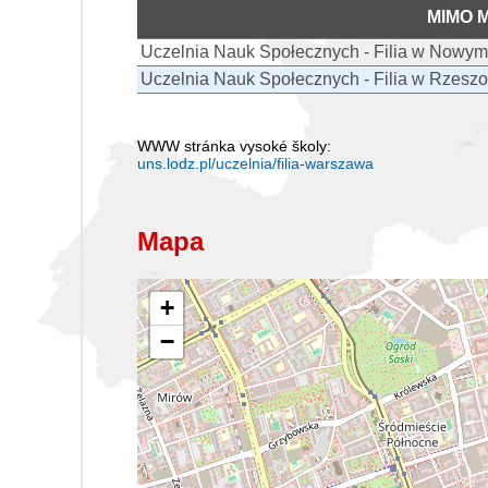
MIMO 
Uczelnia Nauk Społecznych - Filia w Nowym
Uczelnia Nauk Społecznych - Filia w Rzesz
WWW stránka vysoké školy:
uns.lodz.pl/uczelnia/filia-warszawa
Mapa
+
−