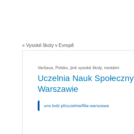
« Vysoké školy v Evropě
Varšava, Polsko, jiné vysoké školy, nestátní
Uczelnia Nauk Społecznyc
Warszawie
uns.lodz.pl/uczelnia/filia-warszawa