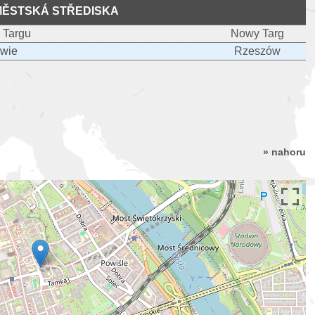
MĚSTSKÁ STŘEDISKA
 Targu
Nowy Targ
owie
Rzeszów
» nahoru