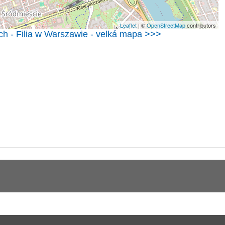
Leaflet
| ©
OpenStreetMap
contributors
h - Filia w Warszawie - velká mapa >>>