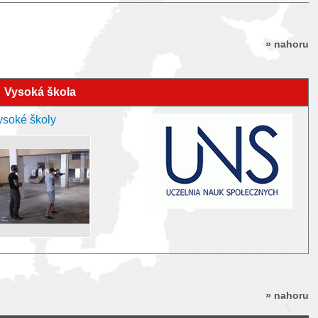
» nahoru
Vysoká škola
ysoké školy
» nahoru