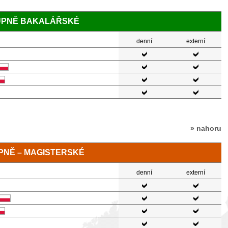
TUPNĚ BAKALÁŘSKÉ
denní
externí
» nahoru
TUPNĚ – MAGISTERSKÉ
denní
externí