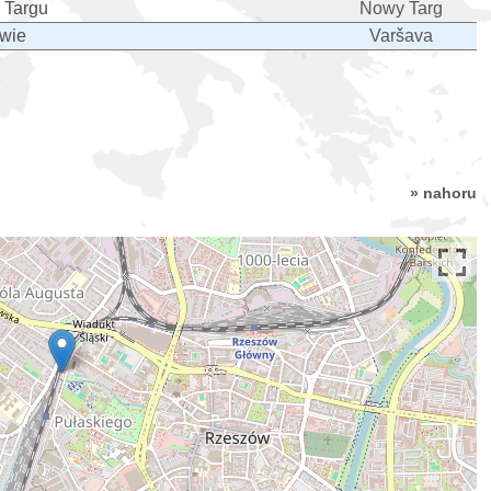
 Targu
Nowy Targ
awie
Varšava
» nahoru