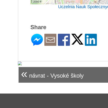
2000 ft
Uczelnia Nauk Społecznyc
Share
«
návrat - Vysoké školy