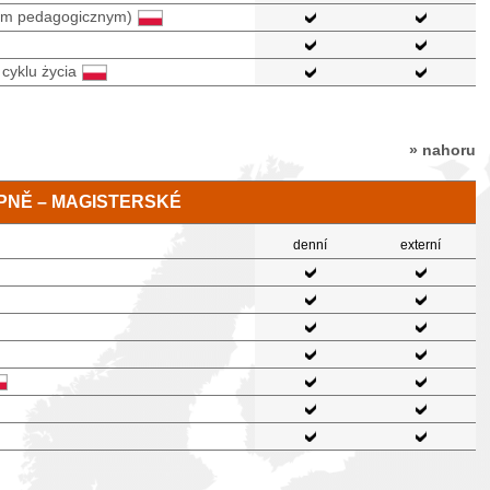
niem pedagogicznym)
cyklu życia
» nahoru
TUPNĚ – MAGISTERSKÉ
denní
externí