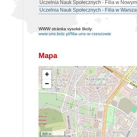
Uczelnia Nauk Społecznych - Filia w Nowym
Uczelnia Nauk Społecznych - Filia w Warsz
WWW stránka vysoké školy:
www.uns.lodz.pl/filia-uns-w-rzeszowie
Mapa
+
−
500 m