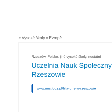
« Vysoké školy v Evropě
Rzeszów, Polsko, jiné vysoké školy, nestátní
Uczelnia Nauk Społecznyc
Rzeszowie
www.uns.lodz.pl/filia-uns-w-rzeszowie