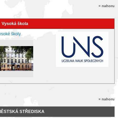
» nahoru
Vysoká škola
ysoké školy
» nahoru
MĚSTSKÁ STŘEDISKA