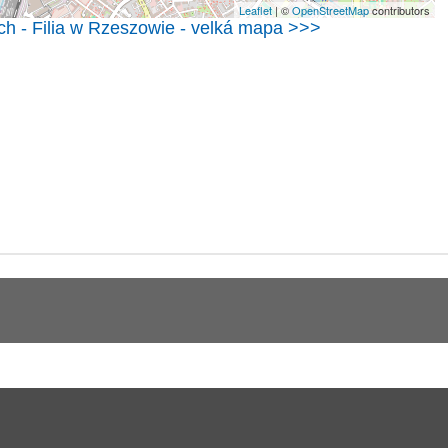
Leaflet
| ©
OpenStreetMap
contributors
h - Filia w Rzeszowie - velká mapa >>>