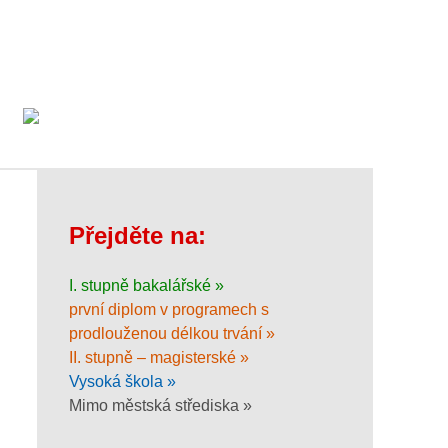
Přejděte na:
I. stupně bakalářské »
první diplom v programech s
prodlouženou délkou trvání »
II. stupně – magisterské »
Vysoká škola »
Mimo městská střediska »