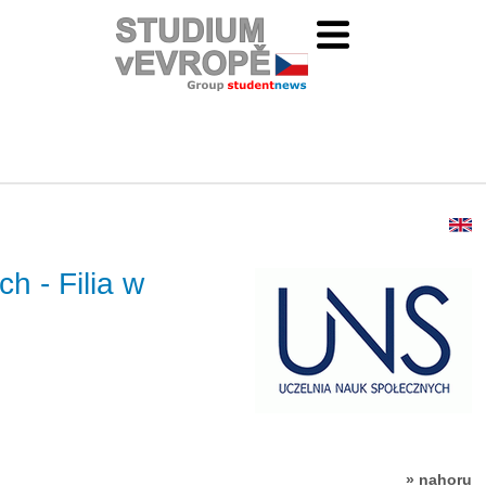
h - Filia w
» nahoru