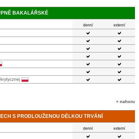
TUPNĚ BAKALÁŘSKÉ
denní
externí
krytycznej
» nahoru
MECH S PRODLOUŽENOU DÉLKOU TRVÁNÍ
denní
externí