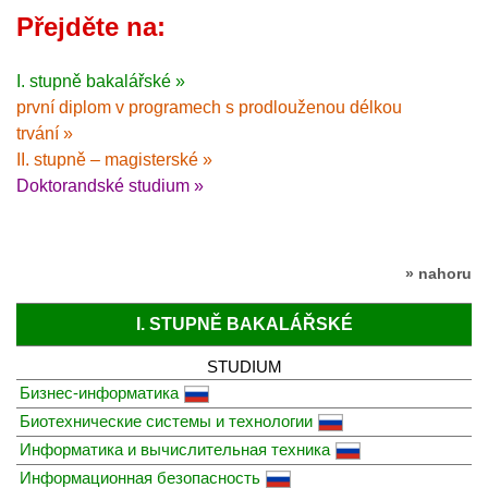
Přejděte na:
I. stupně bakalářské »
první diplom v programech s prodlouženou délkou
trvání »
II. stupně – magisterské »
Doktorandské studium »
» nahoru
I. STUPNĚ BAKALÁŘSKÉ
STUDIUM
Бизнес-информатика
Биотехнические системы и технологии
Информатика и вычислительная техника
Информационная безопасность