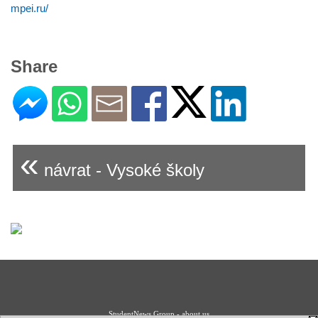
mpei.ru/
Share
«
návrat - Vysoké školy
StudentNews Group - about us