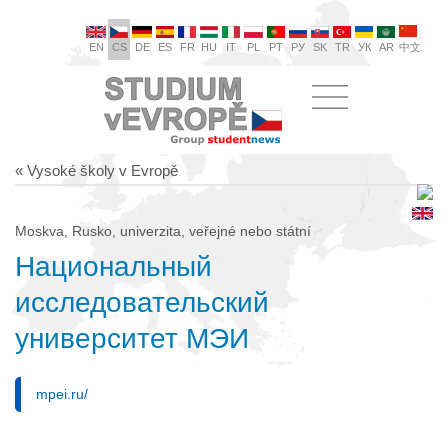
EN
CS
DE
ES
FR
HU
IT
PL
PT
РУ
SK
TR
УК
AR
中文
« Vysoké školy v Evropě
Moskva, Rusko, univerzita, veřejné nebo státní
Национальный
исследовательский
университет МЭИ
mpei.ru/