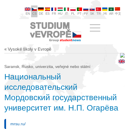
EN
CS
DE
ES
FR
HU
IT
PL
PT
РУ
SK
TR
УК
AR
中文
« Vysoké školy v Evropě
Saransk, Rusko, univerzita, veřejné nebo státní
Национальный
исследовательский
Мордовский государственный
университет им. Н.П. Огарёва
mrsu.ru/