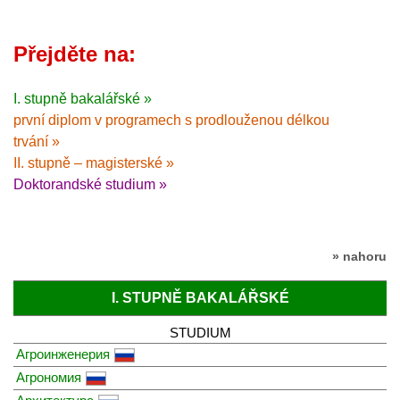
Přejděte na:
I. stupně bakalářské »
první diplom v programech s prodlouženou délkou
trvání »
II. stupně – magisterské »
Doktorandské studium »
» nahoru
I. STUPNĚ BAKALÁŘSKÉ
STUDIUM
Агроинженерия
Агрономия