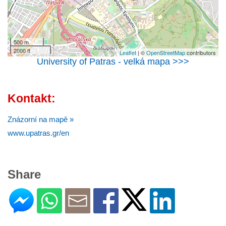
500 m
2000 ft
Leaflet
| ©
OpenStreetMap
contributors
University of Patras - velká mapa >>>
Kontakt:
Znázorní na mapě »
www.upatras.gr/en
Share