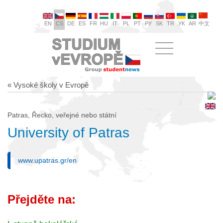
EN
CS
DE
ES
FR
HU
IT
PL
PT
РУ
SK
TR
УК
AR
中文
« Vysoké školy v Evropě
Patras, Řecko, veřejné nebo státní
University of Patras
www.upatras.gr/en
Přejděte na: