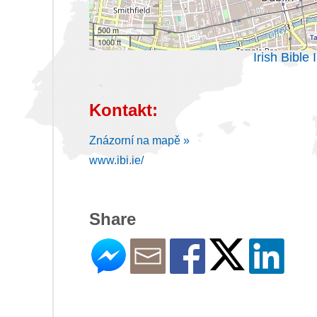
500 m
1000 ft
Irish Bible
Kontakt:
Znázorní na mapě »
www.ibi.ie/
Share