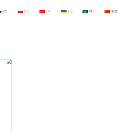
РУ
SK
TR
УК
AR
中文