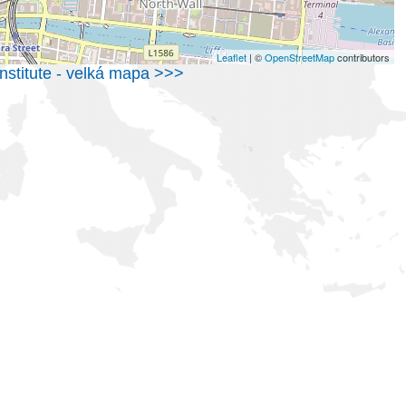
Leaflet
| ©
OpenStreetMap
contributors
 Institute - velká mapa >>>