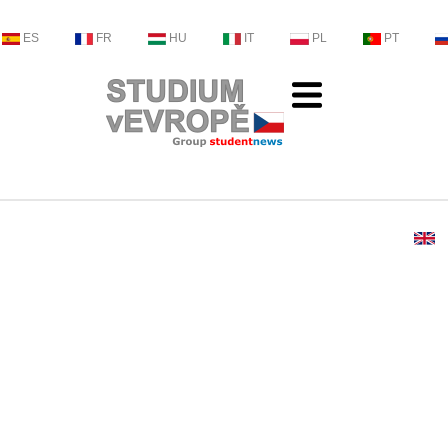
ES
FR
HU
IT
PL
PT