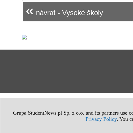
«
návrat - Vysoké školy
Grupa StudentNews.pl Sp. z o.o. and its partners use co
Privacy Policy
. You c