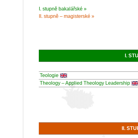
I. stupně bakalářské »
II. stupně – magisterské »
I. S
Teologie
Theology – Applied Theology Leadership
II. S