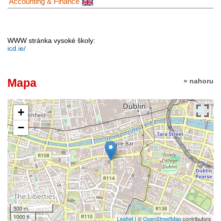
Accounting & Finance
WWW stránka vysoké školy:
icd.ie/
Mapa
» nahoru
+
−
500 m
1000 ft
Leaflet
| ©
OpenStreetMap
contributors