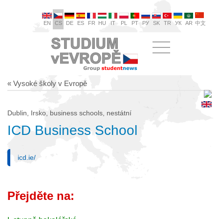
EN
CS
DE
ES
FR
HU
IT
PL
PT
РУ
SK
TR
УК
AR
中文
« Vysoké školy v Evropě
Dublin, Irsko, business schools, nestátní
ICD Business School
icd.ie/
Přejděte na: