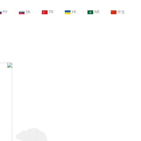
РУ
SK
TR
УК
AR
中文