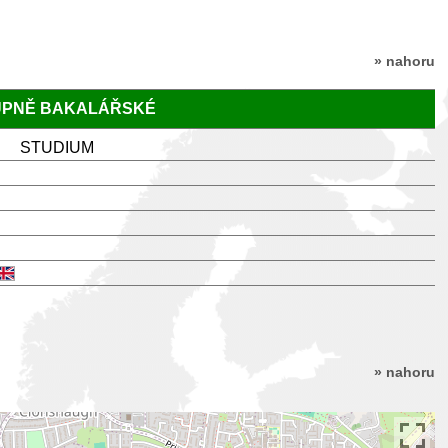
» nahoru
TUPNĚ BAKALÁŘSKÉ
STUDIUM
» nahoru