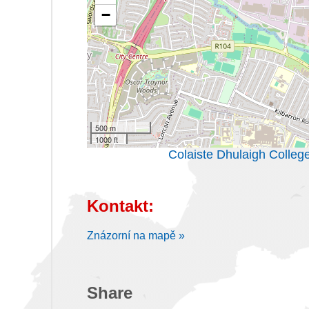
−
500 m
1000 ft
Colaiste Dhulaigh Colleg
Kontakt:
Znázorní na mapě »
Share