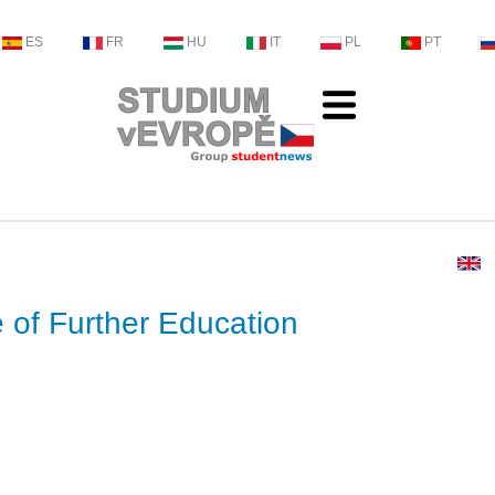
ES
FR
HU
IT
PL
PT
 of Further Education