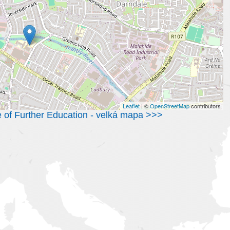
Leaflet
| ©
OpenStreetMap
contributors
e of Further Education - velká mapa >>>