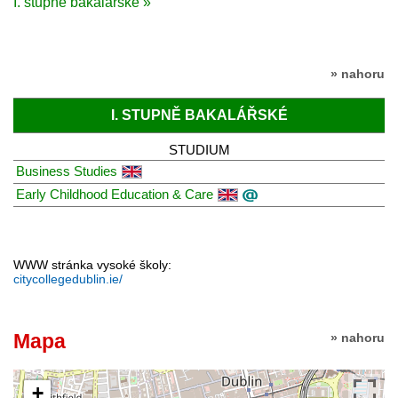
I. stupně bakalářské »
» nahoru
I. STUPNĚ BAKALÁŘSKÉ
STUDIUM
Business Studies
Early Childhood Education & Care
WWW stránka vysoké školy:
citycollegedublin.ie/
Mapa
» nahoru
+