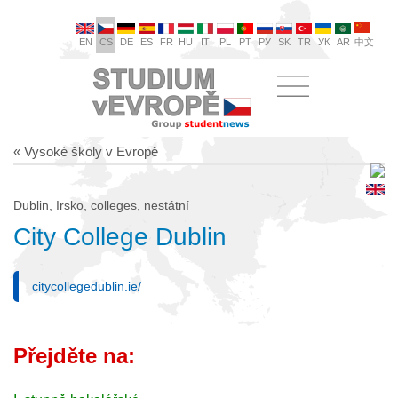
EN
CS
DE
ES
FR
HU
IT
PL
PT
РУ
SK
TR
УК
AR
中文
« Vysoké školy v Evropě
Dublin, Irsko, colleges, nestátní
City College Dublin
citycollegedublin.ie/
Přejděte na: