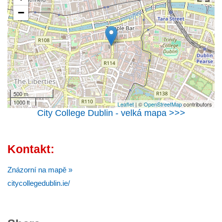
−
500 m
1000 ft
Leaflet
| ©
OpenStreetMap
contributors
City College Dublin - velká mapa >>>
Kontakt:
Znázorní na mapě »
citycollegedublin.ie/