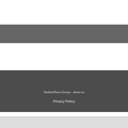
StudentNews Group - about us
Privacy Policy