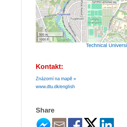
500 m
1000 ft
Technical Univers
Kontakt:
Znázorní na mapě »
www.dtu.dk/english
Share