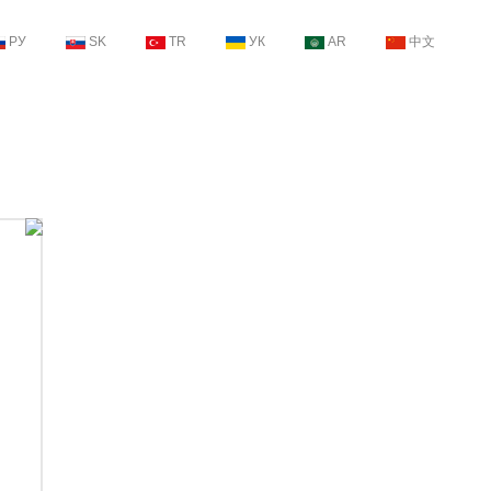
РУ
SK
TR
УК
AR
中文