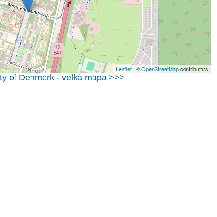
Leaflet
| ©
OpenStreetMap
contributors
ity of Denmark - velká mapa >>>