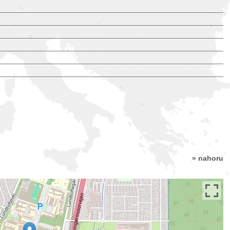
» nahoru