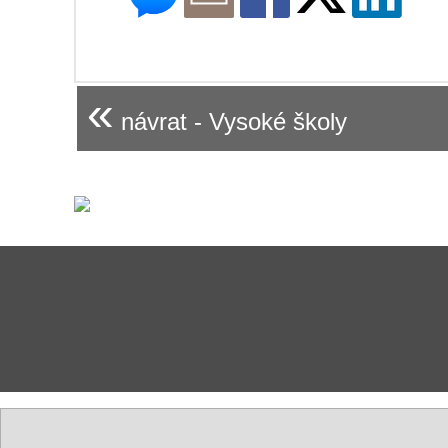
«
návrat - Vysoké školy