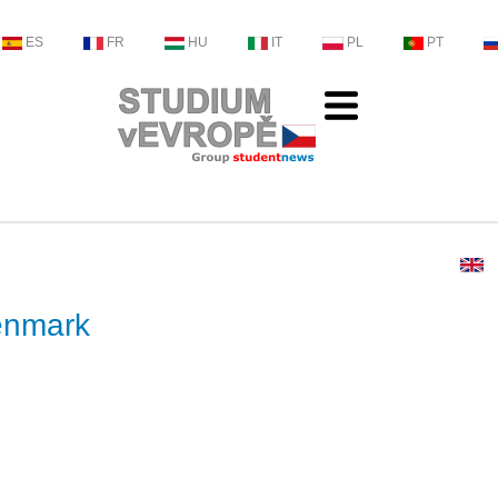
ES
FR
HU
IT
PL
PT
Denmark