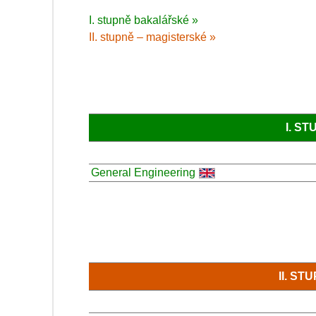
I. stupně bakalářské »
II. stupně – magisterské »
I. S
General Engineering
II. S