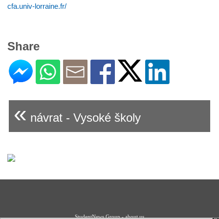
cfa.univ-lorraine.fr/
Share
«
návrat - Vysoké školy
StudentNews Group - about us