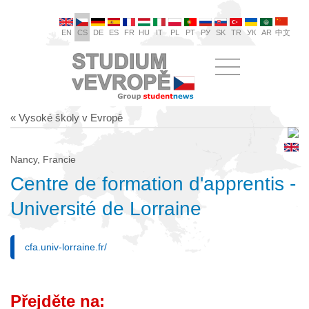
EN
CS
DE
ES
FR
HU
IT
PL
PT
РУ
SK
TR
УК
AR
中文
« Vysoké školy v Evropě
Nancy, Francie
Centre de formation d'apprentis -
Université de Lorraine
cfa.univ-lorraine.fr/
Přejděte na: