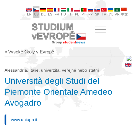
EN
CS
DE
ES
FR
HU
IT
PL
PT
РУ
SK
TR
УК
AR
中文
« Vysoké školy v Evropě
Alessandria, Itálie, univerzita, veřejné nebo státní
Università degli Studi del
Piemonte Orientale Amedeo
Avogadro
www.uniupo.it