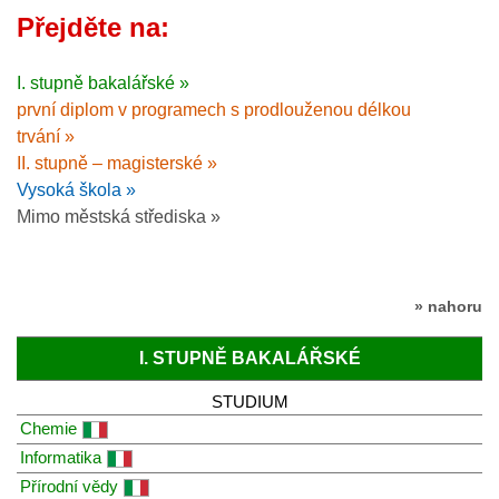
Přejděte na:
I. stupně bakalářské »
první diplom v programech s prodlouženou délkou
trvání »
II. stupně – magisterské »
Vysoká škola »
Mimo městská střediska »
» nahoru
I. STUPNĚ BAKALÁŘSKÉ
STUDIUM
Chemie
Informatika
Přírodní vědy