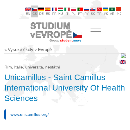
EN
CS
DE
ES
FR
HU
IT
PL
PT
РУ
SK
TR
УК
AR
中文
« Vysoké školy v Evropě
Řím, Itálie, univerzita, nestátní
Unicamillus - Saint Camillus
International University Of Health
Sciences
www.unicamillus.org/