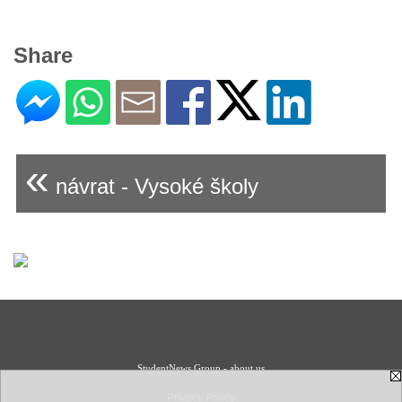
Share
«
návrat - Vysoké školy
StudentNews Group - about us
Privacy Policy