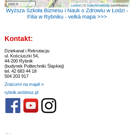
2000 ft
Leaflet
| ©
OpenStreetMap
contributors
Wyższa Szkoła Biznesu i Nauk o Zdrowiu w Łodzi -
Filia w Rybniku - velká mapa >>>
Kontakt:
Dziekanat i Rekrutacja:
ul. Kościuszki 54,
44-200 Rybnik
(budynek Politechniki Śląskiej)
tel. 42 683 44 18
504 203 917
Znázorní na mapě »
rybnik.wsbinoz.pl