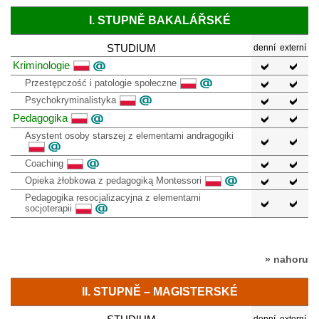
I. STUPNĚ BAKALÁŘSKÉ
STUDIUM
denní
externí
Kriminologie
Przestępczość i patologie społeczne
Psychokryminalistyka
Pedagogika
Asystent osoby starszej z elementami andragogiki
Coaching
Opieka żłobkowa z pedagogiką Montessori
Pedagogika resocjalizacyjna z elementami
socjoterapii
» nahoru
II. STUPNĚ – MAGISTERSKÉ