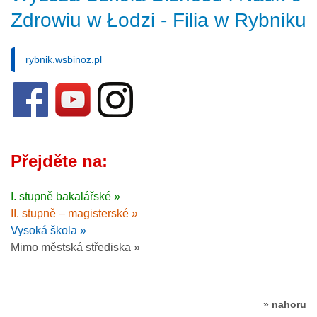
Zdrowiu w Łodzi - Filia w Rybniku
rybnik.wsbinoz.pl
Přejděte na:
I. stupně bakalářské »
II. stupně – magisterské »
Vysoká škola »
Mimo městská střediska »
» nahoru