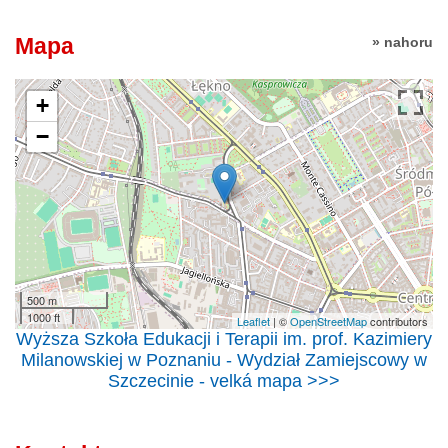
Mapa
» nahoru
+
−
500 m
1000 ft
Leaflet
| ©
OpenStreetMap
contributors
Wyższa Szkoła Edukacji i Terapii im. prof. Kazimiery
Milanowskiej w Poznaniu - Wydział Zamiejscowy w
Szczecinie - velká mapa >>>