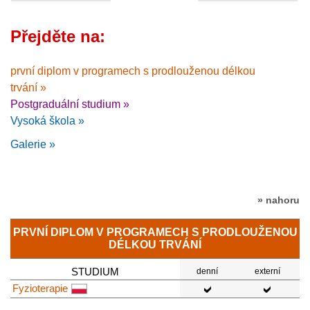
Přejděte na:
první diplom v programech s prodlouženou délkou
trvání »
Postgraduální studium »
Vysoká škola »
Galerie »
» nahoru
PRVNÍ DIPLOM V PROGRAMECH S PRODLOUŽENOU
DÉLKOU TRVÁNÍ
STUDIUM
denní
externí
Fyzioterapie