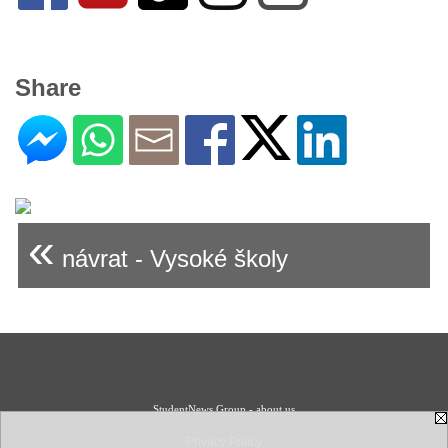
Share
«
návrat - Vysoké školy
StudentNews Group - about us
Privacy Policy