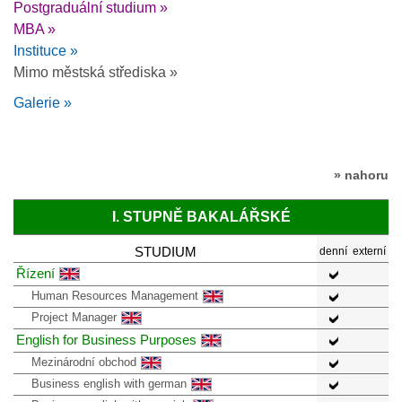
Postgraduální studium »
MBA »
Instituce »
Mimo městská střediska »
Galerie »
» nahoru
I. STUPNĚ BAKALÁŘSKÉ
STUDIUM
denní
externí
Řízení
Human Resources Management
Project Manager
English for Business Purposes
Mezinárodní obchod
Business english with german