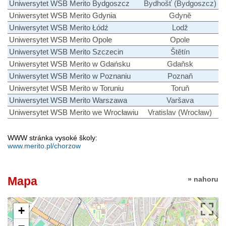
Uniwersytet WSB Merito Bydgoszcz
Bydhošť (Bydgoszcz)
Uniwersytet WSB Merito Gdynia
Gdyně
Uniwersytet WSB Merito Łódź
Lodž
Uniwersytet WSB Merito Opole
Opole
Uniwersytet WSB Merito Szczecin
Štětín
Uniwersytet WSB Merito w Gdańsku
Gdaňsk
Uniwersytet WSB Merito w Poznaniu
Poznaň
Uniwersytet WSB Merito w Toruniu
Toruň
Uniwersytet WSB Merito Warszawa
Varšava
Uniwersytet WSB Merito we Wrocławiu
Vratislav (Wrocław)
WWW stránka vysoké školy:
www.merito.pl/chorzow
Mapa
» nahoru
+