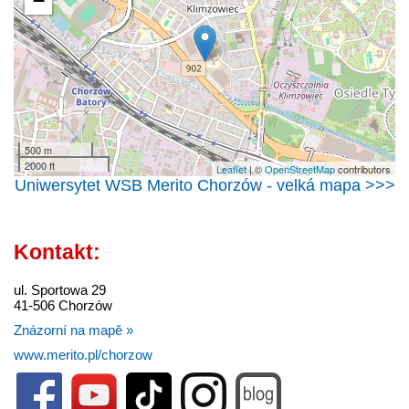
−
500 m
2000 ft
Leaflet
| ©
OpenStreetMap
contributors
Uniwersytet WSB Merito Chorzów - velká mapa >>>
Kontakt:
ul. Sportowa 29
41-506 Chorzów
Znázorní na mapě »
www.merito.pl/chorzow