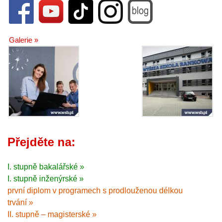
Galerie »
Přejděte na:
I. stupně bakalářské »
I. stupně inženýrské »
první diplom v programech s prodlouženou délkou
trvání »
II. stupně – magisterské »