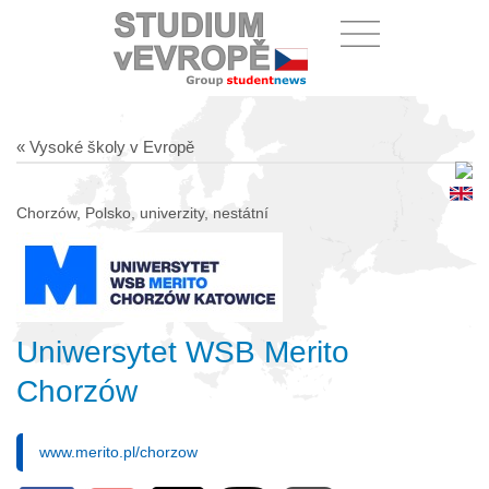
« Vysoké školy v Evropě
Chorzów, Polsko, univerzity, nestátní
Uniwersytet WSB Merito
Chorzów
www.merito.pl/chorzow