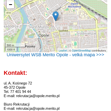
−
500 m
1000 ft
Leaflet
| ©
OpenStreetMap
contributors
Uniwersytet WSB Merito Opole - velká mapa >>>
Kontakt:
ul. A. Kośnego 72
45-372 Opole
Tel. 77 401 94 44
E-mail: rekrutacja@opole.merito.pl
Biuro Rekrutacji
E-mail: rekrutacja@opole.merito.pl