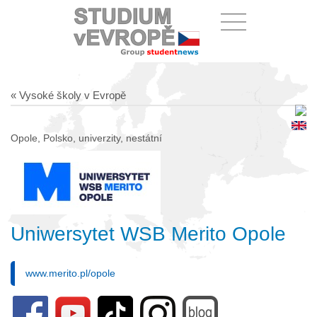
« Vysoké školy v Evropě
Opole, Polsko, univerzity, nestátní
Uniwersytet WSB Merito Opole
www.merito.pl/opole