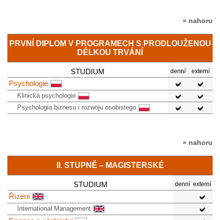
» nahoru
PRVNÍ DIPLOM V PROGRAMECH S PRODLOUŽENOU
DÉLKOU TRVÁNÍ
STUDIUM
denní
externí
Psychologie
Klinická psychologie
Psychologia biznesu i rozwoju osobistego
» nahoru
II. STUPNĚ – MAGISTERSKÉ
STUDIUM
denní
externí
Řízení
International Management