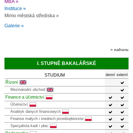
MBA »
Instituce »
Mimo městská střediska »
Galerie »
» nahoru
I. STUPNĚ BAKALÁŘSKÉ
STUDIUM
denní
externí
Řízení
Mezinárodní obchod
Finance a účetnictví
Účetnictví
Analityk danych finansowych
Finanse małych i średnich przedsiębiorstw
Specjalista kadr i płac