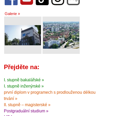
Galerie »
Přejděte na:
I. stupně bakalářské »
I. stupně inženýrské »
první diplom v programech s prodlouženou délkou
trvání »
II. stupně – magisterské »
Postgraduální studium »