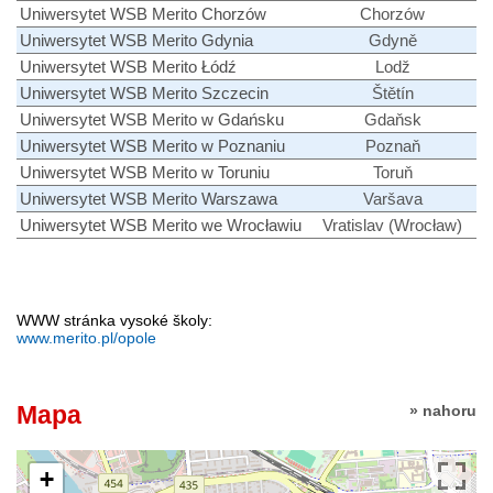
Uniwersytet WSB Merito Chorzów
Chorzów
Uniwersytet WSB Merito Gdynia
Gdyně
Uniwersytet WSB Merito Łódź
Lodž
Uniwersytet WSB Merito Szczecin
Štětín
Uniwersytet WSB Merito w Gdańsku
Gdaňsk
Uniwersytet WSB Merito w Poznaniu
Poznaň
Uniwersytet WSB Merito w Toruniu
Toruň
Uniwersytet WSB Merito Warszawa
Varšava
Uniwersytet WSB Merito we Wrocławiu
Vratislav (Wrocław)
WWW stránka vysoké školy:
www.merito.pl/opole
Mapa
» nahoru
+