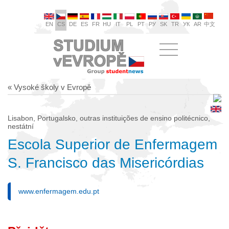
EN
CS
DE
ES
FR
HU
IT
PL
PT
РУ
SK
TR
УК
AR
中文
« Vysoké školy v Evropě
Lisabon, Portugalsko, outras instituições de ensino politécnico,
nestátní
Escola Superior de Enfermagem
S. Francisco das Misericórdias
www.enfermagem.edu.pt