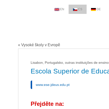
EN
CS
DE
« Vysoké školy v Evropě
Lisabon, Portugalsko, outras instituições de ensino 
Escola Superior de Educ
www.ese-jdeus.edu.pt
Přejděte na: