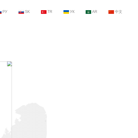
РУ
SK
TR
УК
AR
中文