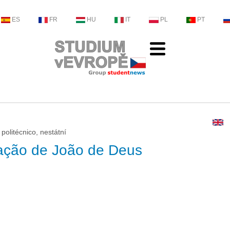
ES
FR
HU
IT
PL
PT
politécnico, nestátní
ação de João de Deus