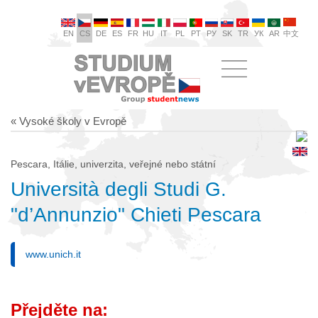
EN
CS
DE
ES
FR
HU
IT
PL
PT
РУ
SK
TR
УК
AR
中文
« Vysoké školy v Evropě
Pescara, Itálie, univerzita, veřejné nebo státní
Università degli Studi G.
"d’Annunzio" Chieti Pescara
www.unich.it
Přejděte na: