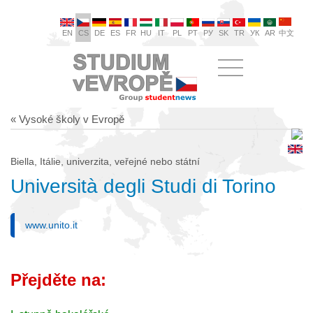
EN
CS
DE
ES
FR
HU
IT
PL
PT
РУ
SK
TR
УК
AR
中文
« Vysoké školy v Evropě
Biella, Itálie, univerzita, veřejné nebo státní
Università degli Studi di Torino
www.unito.it
Přejděte na: