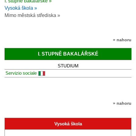
I. stupně bakalářské »
Vysoká škola »
Mimo městská střediska »
» nahoru
I. STUPNĚ BAKALÁŘSKÉ
STUDIUM
Servizio sociale
» nahoru
Vysoká škola