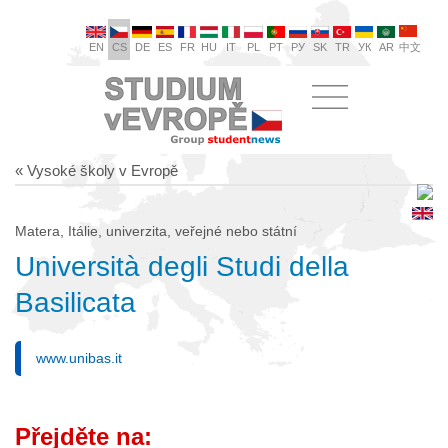
EN
CS
DE
ES
FR
HU
IT
PL
PT
РУ
SK
TR
УК
AR
中文
« Vysoké školy v Evropě
Matera, Itálie, univerzita, veřejné nebo státní
Università degli Studi della
Basilicata
www.unibas.it
Přejděte na: