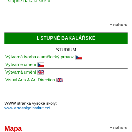
I. stupně bakalářské »
» nahoru
I. STUPNĚ BAKALÁŘSKÉ
STUDIUM
Výtvarná tvorba a umělecký provoz
Výtvarné umění
Výtvarná umění
Visual Arts & Art Direction
WWW stránka vysoké školy:
www.artdesigninstitut.cz/
Mapa
» nahoru