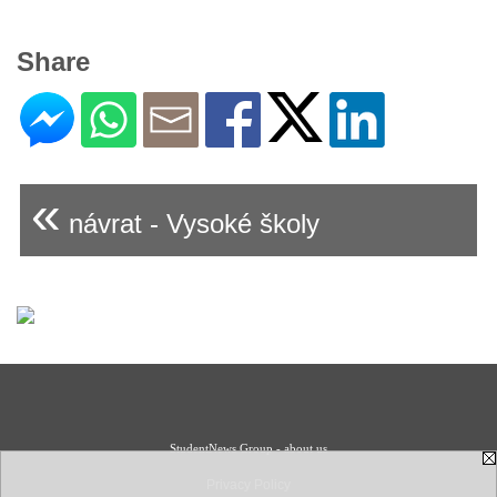
Share
«
návrat - Vysoké školy
StudentNews Group - about us
Privacy Policy