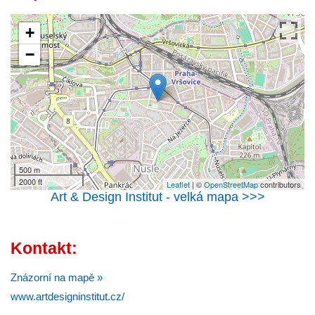
+
−
500 m
2000 ft
Leaflet
| ©
OpenStreetMap
contributors
Art & Design Institut - velká mapa >>>
Kontakt:
Znázorní na mapě »
www.artdesigninstitut.cz/