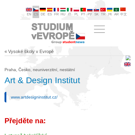
EN
CS
DE
ES
FR
HU
IT
PL
PT
РУ
SK
TR
УК
AR
中文
« Vysoké školy v Evropě
Praha, Česko, neuniverzitní, nestátní
Art & Design Institut
www.artdesigninstitut.cz/
Přejděte na: