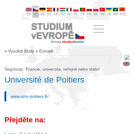
EN
CS
DE
ES
FR
HU
IT
PL
PT
РУ
SK
TR
УК
AR
中文
« Vysoké školy v Evropě
Segonzac, Francie, univerzita, veřejné nebo státní
Université de Poitiers
www.univ-poitiers.fr/
Přejděte na: