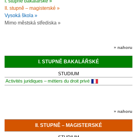
I. stupně bakalářské »
II. stupně – magisterské »
Vysoká škola »
Mimo městská střediska »
» nahoru
I. STUPNĚ BAKALÁŘSKÉ
STUDIUM
Activités juridiques – métiers du droit privé
» nahoru
II. STUPNĚ – MAGISTERSKÉ