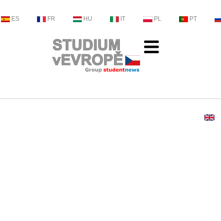
ES
FR
HU
IT
PL
PT