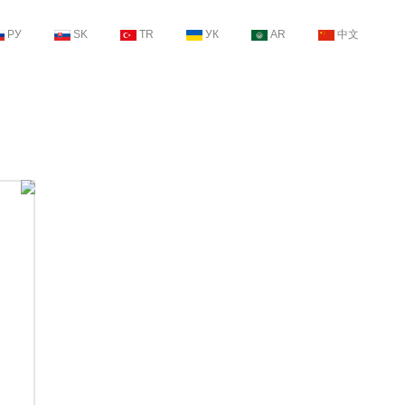
РУ
SK
TR
УК
AR
中文