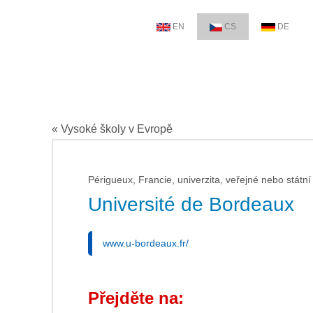
EN
CS
DE
« Vysoké školy v Evropě
Périgueux, Francie, univerzita, veřejné nebo státní
Université de Bordeaux
www.u-bordeaux.fr/
Přejděte na: