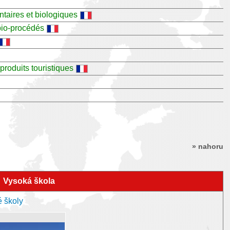
ntaires et biologiques
bio-procédés
produits touristiques
» nahoru
Vysoká škola
é školy