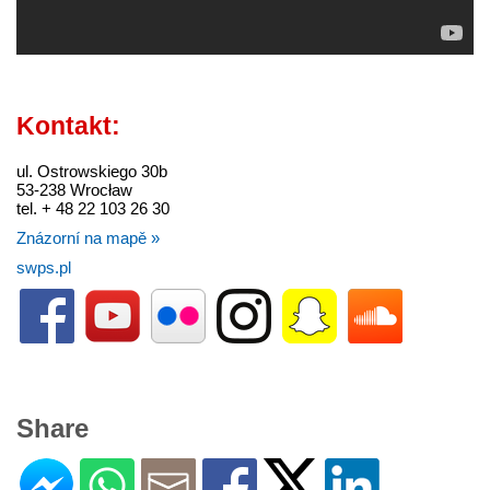
Kontakt:
ul. Ostrowskiego 30b
53-238 Wrocław
tel. + 48 22 103 26 30
Znázorní na mapě »
swps.pl
Share