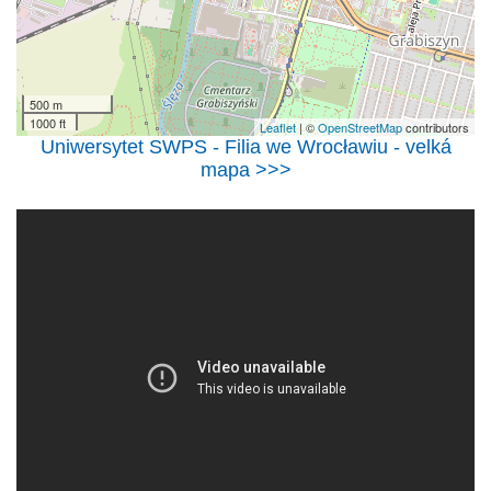
500 m
1000 ft
Leaflet
| ©
OpenStreetMap
contributors
Uniwersytet SWPS - Filia we Wrocławiu - velká
mapa >>>