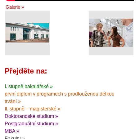
Galerie »
Přejděte na:
I. stupně bakalářské »
první diplom v programech s prodlouženou délkou
trvání »
II. stupně – magisterské »
Doktorandské studium »
Postgraduální studium »
MBA »
Fakulty »