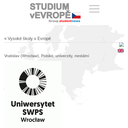
« Vysoké školy v Evropě
Vratislav (Wrocław), Polsko, univerzity, nestátní