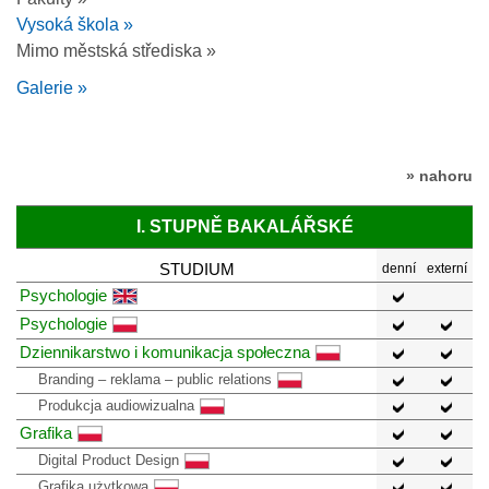
Vysoká škola »
Mimo městská střediska »
Galerie »
» nahoru
I. STUPNĚ BAKALÁŘSKÉ
STUDIUM
denní
externí
Psychologie
Psychologie
Dziennikarstwo i komunikacja społeczna
Branding – reklama – public relations
Produkcja audiowizualna
Grafika
Digital Product Design
Grafika użytkowa