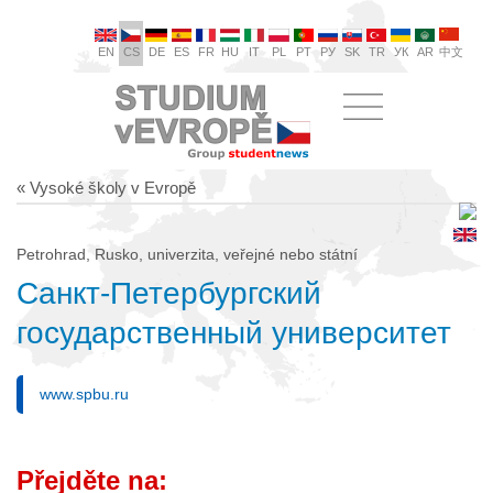
EN
CS
DE
ES
FR
HU
IT
PL
PT
РУ
SK
TR
УК
AR
中文
« Vysoké školy v Evropě
Petrohrad, Rusko, univerzita, veřejné nebo státní
Санкт-Петербургский
государственный университет
www.spbu.ru
Přejděte na: