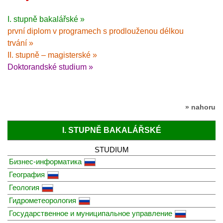
I. stupně bakalářské »
první diplom v programech s prodlouženou délkou
trvání »
II. stupně – magisterské »
Doktorandské studium »
» nahoru
I. STUPNĚ BAKALÁŘSKÉ
STUDIUM
Бизнес-информатика
География
Геология
Гидрометеорология
Государственное и муниципальное управление