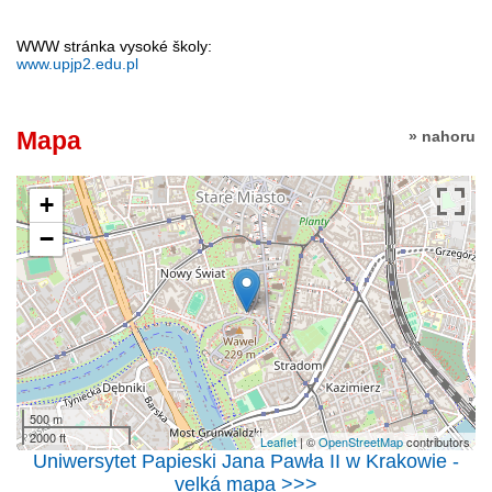
WWW stránka vysoké školy:
www.upjp2.edu.pl
Mapa
» nahoru
+
−
500 m
2000 ft
Leaflet
| ©
OpenStreetMap
contributors
Uniwersytet Papieski Jana Pawła II w Krakowie -
velká mapa >>>