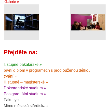
Galerie »
Přejděte na:
I. stupně bakalářské »
první diplom v programech s prodlouženou délkou
trvání »
II. stupně – magisterské »
Doktorandské studium »
Postgraduální studium »
Fakulty »
Mimo městská střediska »