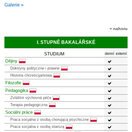
Galerie »
» nahoru
I. STUPNĚ BAKALÁŘSKÉ
STUDIUM
denní
externí
Dějiny
Doktryny polityczne i prawne
Historia chrześcijaństwa
Filozofie
Pedagogika
Zvláštní výchovná péče
Terapia pedagogiczna
Sociální práce
Praca socjalna z osobą chorującą psychiczne
Praca socjalna z osobą starszą