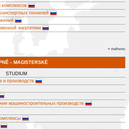
и комплексов
транспортных тоннелей
ужений
менной энергетики
» nahoru
TUPNĚ – MAGISTERSKÉ
STUDIUM
в и производств
ение машиностроительных производств
комплексы