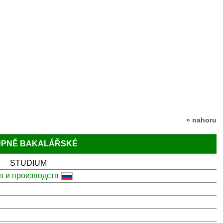
» nahoru
TUPNĚ BAKALÁŘSKÉ
STUDIUM
в и производств