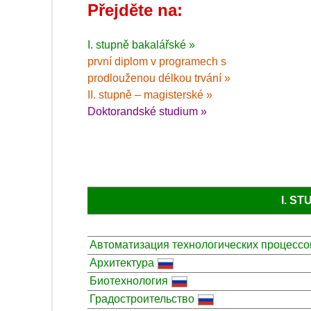
Přejděte na:
I. stupně bakalářské »
první diplom v programech s
prodlouženou délkou trvání »
II. stupně – magisterské »
Doktorandské studium »
I. S
Автоматизация технологических процессо
Архитектура
Биотехнология
Градостроительство