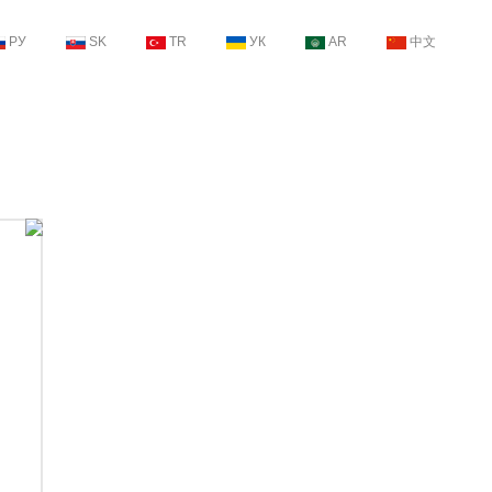
РУ
SK
TR
УК
AR
中文