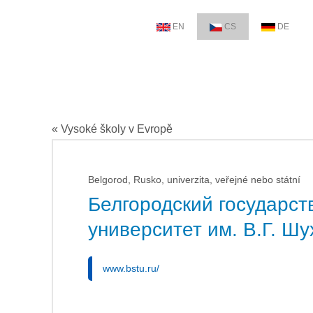
EN
CS
DE
« Vysoké školy v Evropě
Belgorod, Rusko, univerzita, veřejné nebo státní
Белгородский государст
университет им. В.Г. Шу
www.bstu.ru/