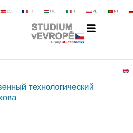
ES
FR
HU
IT
PL
PT
венный технологический
хова