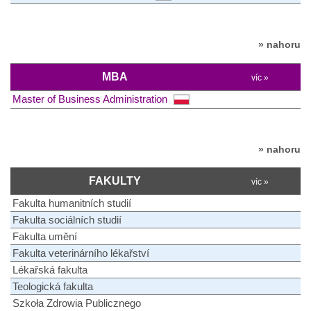
» nahoru
MBA
víc »
Master of Business Administration
» nahoru
FAKULTY
víc »
Fakulta humanitních studií
Fakulta sociálních studií
Fakulta umění
Fakulta veterinárního lékařství
Lékařská fakulta
Teologická fakulta
Szkoła Zdrowia Publicznego