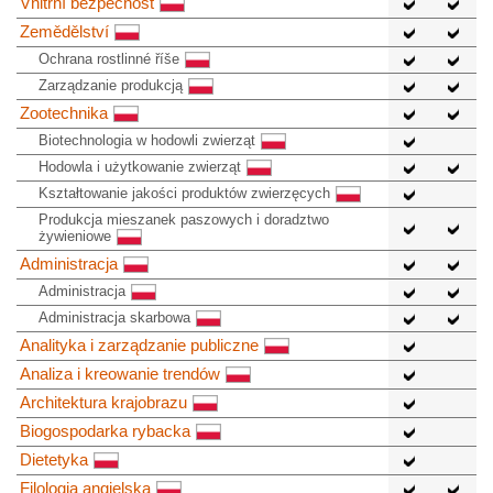
Vnitřní bezpečnost
Zemědělství
Ochrana rostlinné říše
Zarządzanie produkcją
Zootechnika
Biotechnologia w hodowli zwierząt
Hodowla i użytkowanie zwierząt
Kształtowanie jakości produktów zwierzęcych
Produkcja mieszanek paszowych i doradztwo
żywieniowe
Administracja
Administracja
Administracja skarbowa
Analityka i zarządzanie publiczne
Analiza i kreowanie trendów
Architektura krajobrazu
Biogospodarka rybacka
Dietetyka
Filologia angielska