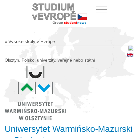
« Vysoké školy v Evropě
Olsztyn, Polsko, univerzity, veřejné nebo státní
Uniwersytet Warmińsko-Mazurski