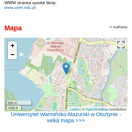
WWW stránka vysoké školy:
www.uwm.edu.pl
Mapa
» nahoru
+
−
500 m
1000 ft
Leaflet
| ©
OpenStreetMap
contributors
Uniwersytet Warmińsko-Mazurski w Olsztynie -
velká mapa >>>