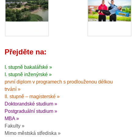
Přejděte na:
I. stupně bakalářské »
I. stupně inženýrské »
první diplom v programech s prodlouženou délkou
trvání »
II. stupně – magisterské »
Doktorandské studium »
Postgraduální studium »
MBA »
Fakulty »
Mimo městská střediska »