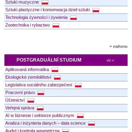
Sztuki muzyczne
Sztuki plastyczne i konserwacja dzieł sztuki
Technologia żywności i żywienia
Zootechnika i rybactwo
» nahoru
POSTGRADUÁLNÍ STUDIUM
víc »
Aplikovaná informatika
Ekologické zemědělství
Legislativa sociálního zabezpečení
Pracovní právo
Účetnictví
Veřejná správa
AI w biznesie i sektorze publicznym
Analiza i inżynieria danych – data science
Audyt i kontrola wewnętrzna