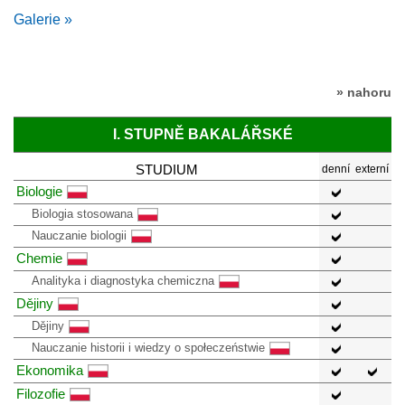
Galerie »
» nahoru
I. STUPNĚ BAKALÁŘSKÉ
STUDIUM
denní
externí
Biologie
Biologia stosowana
Nauczanie biologii
Chemie
Analityka i diagnostyka chemiczna
Dějiny
Dějiny
Nauczanie historii i wiedzy o społeczeństwie
Ekonomika
Filozofie