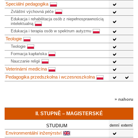
Speciální pedagogika
Zvláštní výchovná péče
Edukacja i rehabilitacja osób z niepełnosprawnością
intelektualną
Edukacja i terapia osób w spektrum autyzmu
Teologie
Teologie
Formacja kapłańska
Nauczanie religii
Veterinární medicína
Pedagogika przedszkolna i wczesnoszkolna
» nahoru
II. STUPNĚ – MAGISTERSKÉ
STUDIUM
denní
externí
Environmentální inženýrství