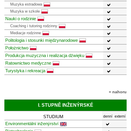
Muzyka estradowa
Muzyka w szkole
Nauki o rodzinie
Coaching i tutoring rodzinny
Mediacje rodzinne
Politologia i stosunki międzynarodowe
Położnictwo
Produkcja muzyczna i realizacja dźwięku
Ratownictwo medyczne
Turystyka i rekreacja
» nahoru
I. STUPNĚ INŽENÝRSKÉ
STUDIUM
denní
externí
Environmentální inženýrství