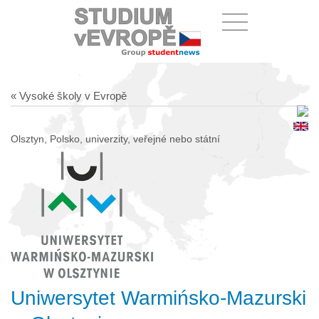
« Vysoké školy v Evropě
Olsztyn, Polsko, univerzity, veřejné nebo státní
Uniwersytet Warmińsko-Mazurski