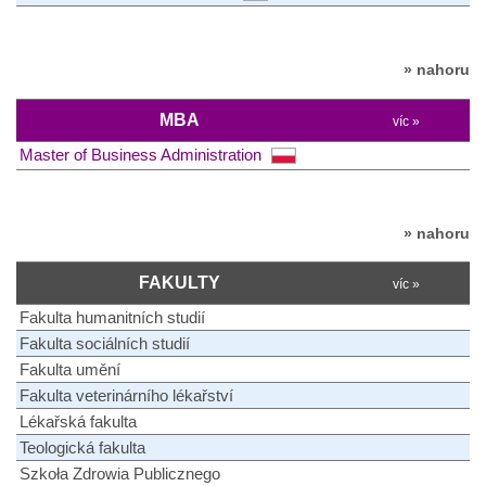
» nahoru
MBA
víc »
Master of Business Administration
» nahoru
FAKULTY
víc »
Fakulta humanitních studií
Fakulta sociálních studií
Fakulta umění
Fakulta veterinárního lékařství
Lékařská fakulta
Teologická fakulta
Szkoła Zdrowia Publicznego