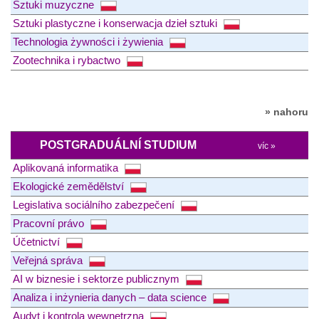
Sztuki muzyczne
Sztuki plastyczne i konserwacja dzieł sztuki
Technologia żywności i żywienia
Zootechnika i rybactwo
» nahoru
POSTGRADUÁLNÍ STUDIUM
víc »
Aplikovaná informatika
Ekologické zemědělství
Legislativa sociálního zabezpečení
Pracovní právo
Účetnictví
Veřejná správa
AI w biznesie i sektorze publicznym
Analiza i inżynieria danych – data science
Audyt i kontrola wewnętrzna