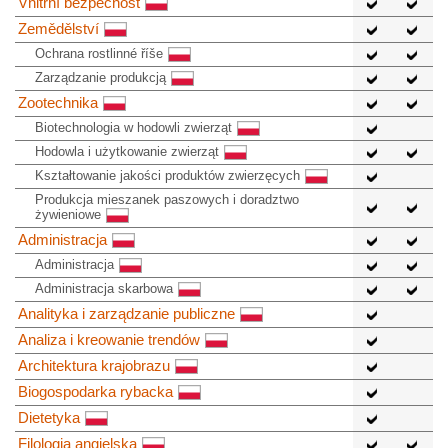
Vnitřní bezpečnost
Zemědělství
Ochrana rostlinné říše
Zarządzanie produkcją
Zootechnika
Biotechnologia w hodowli zwierząt
Hodowla i użytkowanie zwierząt
Kształtowanie jakości produktów zwierzęcych
Produkcja mieszanek paszowych i doradztwo
żywieniowe
Administracja
Administracja
Administracja skarbowa
Analityka i zarządzanie publiczne
Analiza i kreowanie trendów
Architektura krajobrazu
Biogospodarka rybacka
Dietetyka
Filologia angielska