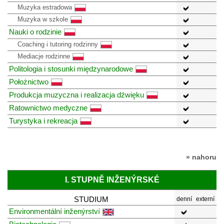
Muzyka estradowa
Muzyka w szkole
Nauki o rodzinie
Coaching i tutoring rodzinny
Mediacje rodzinne
Politologia i stosunki międzynarodowe
Położnictwo
Produkcja muzyczna i realizacja dźwięku
Ratownictwo medyczne
Turystyka i rekreacja
» nahoru
I. STUPNĚ INŽENÝRSKÉ
STUDIUM
denní
externí
Environmentální inženýrství