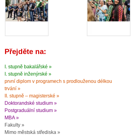
Přejděte na:
I. stupně bakalářské »
I. stupně inženýrské »
první diplom v programech s prodlouženou délkou
trvání »
II. stupně – magisterské »
Doktorandské studium »
Postgraduální studium »
MBA »
Fakulty »
Mimo městská střediska »