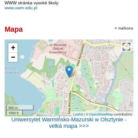
WWW stránka vysoké školy:
www.uwm.edu.pl
Mapa
» nahoru
+
−
500 m
1000 ft
Leaflet
| ©
OpenStreetMap
contributors
Uniwersytet Warmińsko-Mazurski w Olsztynie -
velká mapa >>>