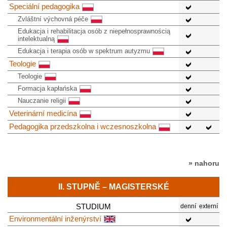
Speciální pedagogika
Zvláštní výchovná péče
Edukacja i rehabilitacja osób z niepełnosprawnością
intelektualną
Edukacja i terapia osób w spektrum autyzmu
Teologie
Teologie
Formacja kapłańska
Nauczanie religii
Veterinární medicína
Pedagogika przedszkolna i wczesnoszkolna
» nahoru
II. STUPNĚ – MAGISTERSKÉ
STUDIUM
denní
externí
Environmentální inženýrství