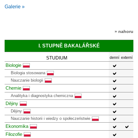
Galerie »
» nahoru
I. STUPNĚ BAKALÁŘSKÉ
STUDIUM
denní
externí
Biologie
Biologia stosowana
Nauczanie biologii
Chemie
Analityka i diagnostyka chemiczna
Dějiny
Dějiny
Nauczanie historii i wiedzy o społeczeństwie
Ekonomika
Filozofie