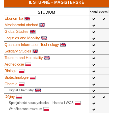
II. STUPNĚ – MAGISTERSKÉ
STUDIUM
denní
externí
Ekonomika
Mezinárodní obchod
Global Studies
Logistics and Mobility
Quantum Information Technology
Solidary Studies
Tourism and Hospitality
Archeologie
Biologie
Biotechnologie
Chemie
Digital Chemistry
Dějiny
Specjalność nauczycielska – historia i WOS
Współczesne muzeum