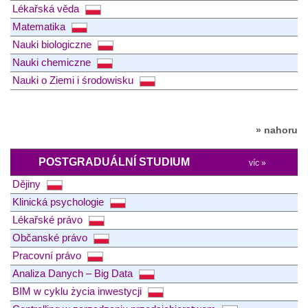
Lékařská věda
Matematika
Nauki biologiczne
Nauki chemiczne
Nauki o Ziemi i środowisku
» nahoru
POSTGRADUÁLNÍ STUDIUM
víc »
Dějiny
Klinická psychologie
Lékařské právo
Občanské právo
Pracovní právo
Analiza Danych – Big Data
BIM w cyklu życia inwestycji