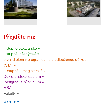
Přejděte na:
I. stupně bakalářské »
I. stupně inženýrské »
první diplom v programech s prodlouženou délkou
trvání »
II. stupně – magisterské »
Doktorandské studium »
Postgraduální studium »
MBA »
Fakulty »
Galerie »