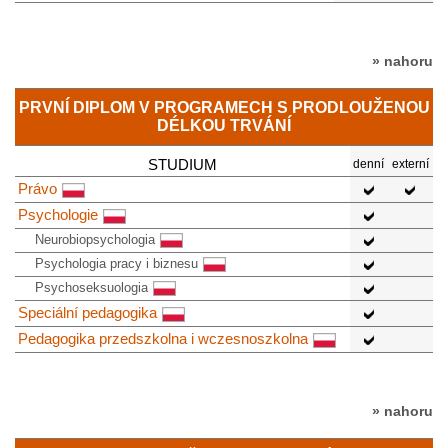
» nahoru
PRVNÍ DIPLOM V PROGRAMECH S PRODLOUŽENOU
DÉLKOU TRVÁNÍ
STUDIUM
denní
externí
Právo
Psychologie
Neurobiopsychologia
Psychologia pracy i biznesu
Psychoseksuologia
Speciální pedagogika
Pedagogika przedszkolna i wczesnoszkolna
» nahoru