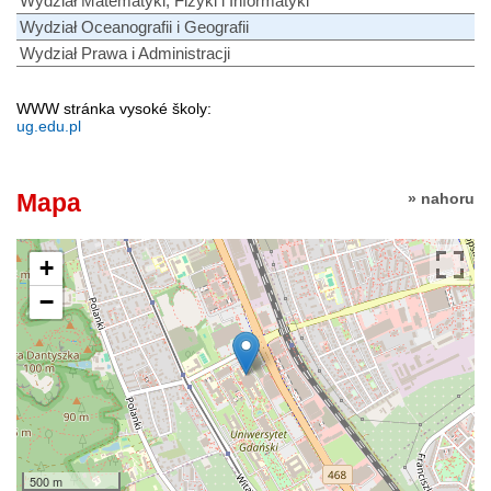
Wydział Matematyki, Fizyki i Informatyki
Wydział Oceanografii i Geografii
Wydział Prawa i Administracji
WWW stránka vysoké školy:
ug.edu.pl
Mapa
» nahoru
+
−
500 m