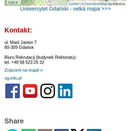
1000 ft
Leaflet
| ©
OpenStreetMap
contributors
Uniwersytet Gdański - velká mapa >>>
Kontakt:
ul. Marii Janion 7
80-309 Gdańsk
Biuro Rekrutacji (budynek Rektoratu):
tel. +48 58 523 25 32
Znázorní na mapě »
ug.edu.pl
Share