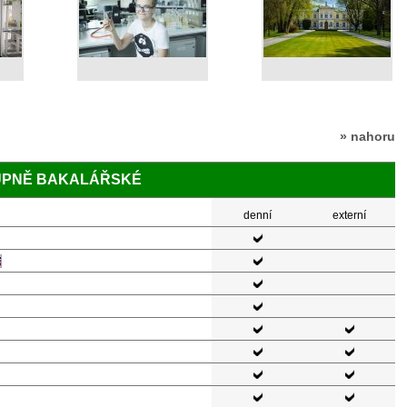
» nahoru
TUPNĚ BAKALÁŘSKÉ
denní
externí