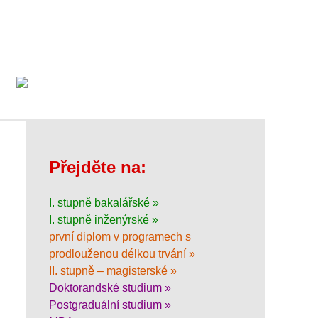
Přejděte na:
I. stupně bakalářské »
I. stupně inženýrské »
první diplom v programech s
prodlouženou délkou trvání »
II. stupně – magisterské »
Doktorandské studium »
Postgraduální studium »