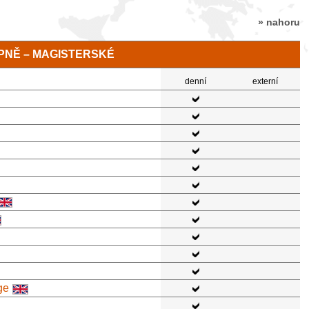
» nahoru
TUPNĚ – MAGISTERSKÉ
denní
externí
ge