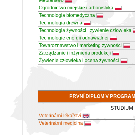
Meblarstwo
Ogrodnictwo miejskie i arborystyka
Technologia biomedyczna
Technologia drewna
Technologia żywności i żywienie człowieka
Technologie energii odnawialnej
Towaroznawstwo i marketing żywności
Zarządzanie i inżynieria produkcji
Żywienie człowieka i ocena żywności
PRVNÍ DIPLOM V PROGRA
STUDIUM
Veterinární lékařství
Veterinární medicína