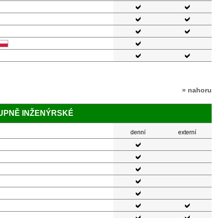
» nahoru
TUPNĚ INŽENÝRSKÉ
denní
externí