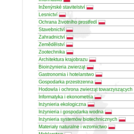
Inženýrské stavitelství
Lesnictví
Ochrana životního prostředí
Stavebnictví
Zahradnictví
Zemědělství
Zootechnika
Architektura krajobrazu
Bioinżynieria zwierząt
Gastronomia i hotelarstwo
Gospodarka przestrzenna
Hodowla i ochrona zwierząt towarzyszących i
Informatyka i ekonometria
Inżynieria ekologiczna
Inżynieria i gospodarka wodna
Inżynieria systemów biotechnicznych
Materiały naturalne i wzornictwo