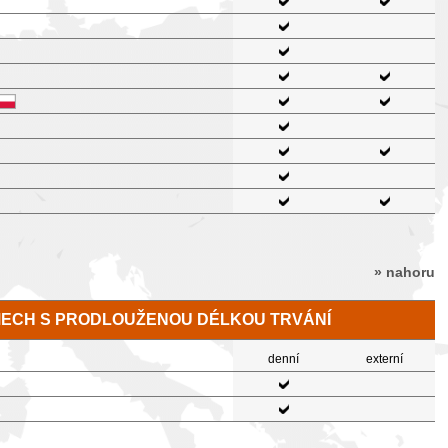
» nahoru
MECH S PRODLOUŽENOU DÉLKOU TRVÁNÍ
denní
externí