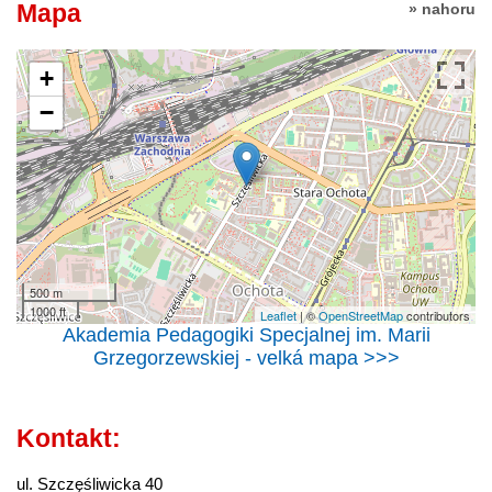
Mapa
» nahoru
+
−
500 m
1000 ft
Leaflet
| ©
OpenStreetMap
contributors
Akademia Pedagogiki Specjalnej im. Marii
Grzegorzewskiej - velká mapa >>>
Kontakt:
ul. Szczęśliwicka 40