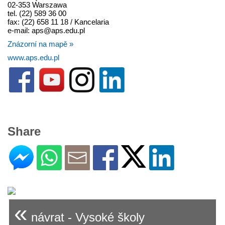
02-353 Warszawa
tel. (22) 589 36 00
fax: (22) 658 11 18 / Kancelaria
e-mail: aps@aps.edu.pl
Znázorní na mapě »
www.aps.edu.pl
Share
«
návrat - Vysoké školy