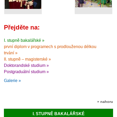
Přejděte na:
I. stupně bakalářské »
první diplom v programech s prodlouženou délkou
trvání »
II. stupně – magisterské »
Doktorandské studium »
Postgraduální studium »
Galerie »
» nahoru
I. STUPNĚ BAKALÁŘSKÉ