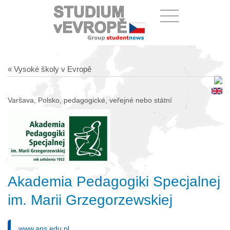
« Vysoké školy v Evropě
Varšava, Polsko, pedagogické, veřejné nebo státní
Akademia Pedagogiki Specjalnej
im. Marii Grzegorzewskiej
www.aps.edu.pl