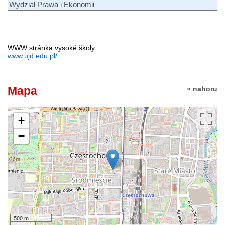
Wydział Prawa i Ekonomii
WWW stránka vysoké školy:
www.ujd.edu.pl/
Mapa
» nahoru
+
−
500 m