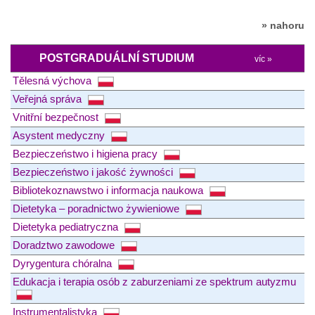
» nahoru
POSTGRADUÁLNÍ STUDIUM
víc »
Tělesná výchova
Veřejná správa
Vnitřní bezpečnost
Asystent medyczny
Bezpieczeństwo i higiena pracy
Bezpieczeństwo i jakość żywności
Bibliotekoznawstwo i informacja naukowa
Dietetyka – poradnictwo żywieniowe
Dietetyka pediatryczna
Doradztwo zawodowe
Dyrygentura chóralna
Edukacja i terapia osób z zaburzeniami ze spektrum autyzmu
Instrumentalistyka