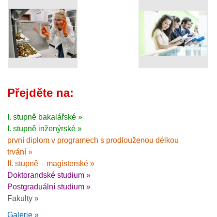
Přejděte na:
I. stupně bakalářské »
I. stupně inženýrské »
první diplom v programech s prodlouženou délkou
trvání »
II. stupně – magisterské »
Doktorandské studium »
Postgraduální studium »
Fakulty »
Galerie »