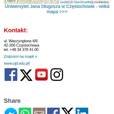
1000 ft
Leaflet
| ©
OpenStreetMap
contributors
Uniwersytet Jana Długosza w Częstochowie - velká
mapa >>>
Kontakt:
ul. Waszyngtona 4/8
42-200 Częstochowa
tel. +48 34 378 41 00
Znázorní na mapě »
www.ujd.edu.pl/
Share