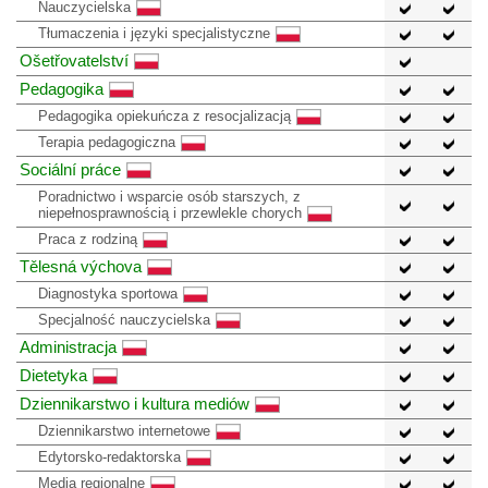
Nauczycielska
Tłumaczenia i języki specjalistyczne
Ošetřovatelství
Pedagogika
Pedagogika opiekuńcza z resocjalizacją
Terapia pedagogiczna
Sociální práce
Poradnictwo i wsparcie osób starszych, z
niepełnosprawnością i przewlekle chorych
Praca z rodziną
Tělesná výchova
Diagnostyka sportowa
Specjalność nauczycielska
Administracja
Dietetyka
Dziennikarstwo i kultura mediów
Dziennikarstwo internetowe
Edytorsko-redaktorska
Media regionalne