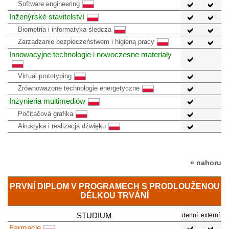
Software engineering
Inženýrské stavitelství
Biometria i informatyka śledcza
Zarządzanie bezpieczeństwem i higieną pracy
Innowacyjne technologie i nowoczesne materiały
Virtual prototyping
Zrównoważone technologie energetyczne
Inżynieria multimediów
Počitačová grafika
Akustyka i realizacja dźwięku
» nahoru
PRVNÍ DIPLOM V PROGRAMECH S PRODLOUŽENOU
DÉLKOU TRVÁNÍ
STUDIUM
denní
externí
Farmacie