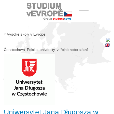
« Vysoké školy v Evropě
Čenstochová, Polsko, univerzity, veřejné nebo státní
Uniwersytet Jana Długosza w