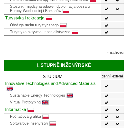
Stosunki międzynarodowe i dyplomacja obszaru
Europy Wschodniej i Bałkanów
Turystyka i rekreacja
Obsługa ruchu turystycznego
Turystyka aktywna i specjalistyczna
» nahoru
I. STUPNĚ INŽENÝRSKÉ
STUDIUM
denní
externí
Innovative Technologies and Advanced Materials
Sustainable Energy Technologies
Virtual Prototyping
Informatika
Počitačová grafika
Softwarové inženýrství