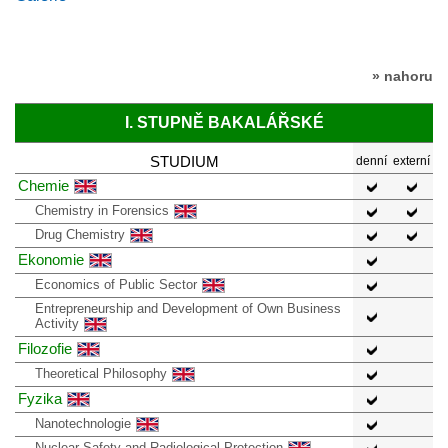
» nahoru
I. STUPNĚ BAKALÁŘSKÉ
STUDIUM
denní
externí
Chemie
Chemistry in Forensics
Drug Chemistry
Ekonomie
Economics of Public Sector
Entrepreneurship and Development of Own Business
Activity
Filozofie
Theoretical Philosophy
Fyzika
Nanotechnologie
Nuclear Safety and Radiological Protection