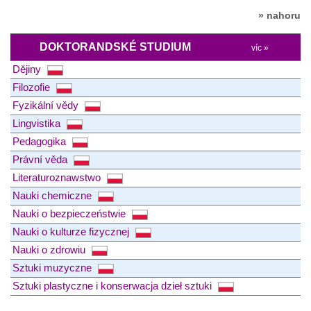
» nahoru
DOKTORANDSKÉ STUDIUM
víc »
Dějiny
Filozofie
Fyzikální vědy
Lingvistika
Pedagogika
Právní věda
Literaturoznawstwo
Nauki chemiczne
Nauki o bezpieczeństwie
Nauki o kulturze fizycznej
Nauki o zdrowiu
Sztuki muzyczne
Sztuki plastyczne i konserwacja dzieł sztuki