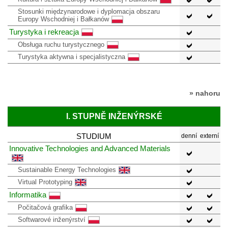
Stosunki międzynarodowe i dyplomacja obszaru
Europy Wschodniej i Bałkanów
Turystyka i rekreacja
Obsługa ruchu turystycznego
Turystyka aktywna i specjalistyczna
» nahoru
I. STUPNĚ INŽENÝRSKÉ
STUDIUM
denní
externí
Innovative Technologies and Advanced Materials
Sustainable Energy Technologies
Virtual Prototyping
Informatika
Počitačová grafika
Softwarové inženýrství