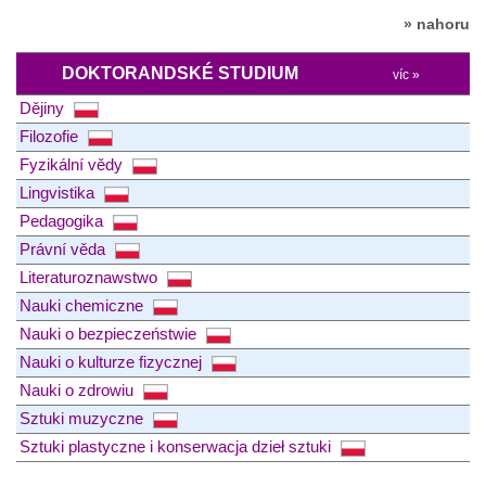
» nahoru
DOKTORANDSKÉ STUDIUM
víc »
Dějiny
Filozofie
Fyzikální vědy
Lingvistika
Pedagogika
Právní věda
Literaturoznawstwo
Nauki chemiczne
Nauki o bezpieczeństwie
Nauki o kulturze fizycznej
Nauki o zdrowiu
Sztuki muzyczne
Sztuki plastyczne i konserwacja dzieł sztuki