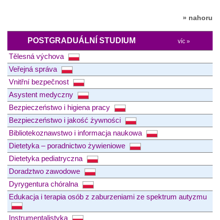
» nahoru
POSTGRADUÁLNÍ STUDIUM
víc »
Tělesná výchova
Veřejná správa
Vnitřní bezpečnost
Asystent medyczny
Bezpieczeństwo i higiena pracy
Bezpieczeństwo i jakość żywności
Bibliotekoznawstwo i informacja naukowa
Dietetyka – poradnictwo żywieniowe
Dietetyka pediatryczna
Doradztwo zawodowe
Dyrygentura chóralna
Edukacja i terapia osób z zaburzeniami ze spektrum autyzmu
Instrumentalistyka