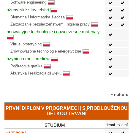
Software engineering
Inženýrské stavitelství
Biometria i informatyka śledcza
Zarządzanie bezpieczeństwem i higieną pracy
Innowacyjne technologie i nowoczesne materiały
Virtual prototyping
Zrównoważone technologie energetyczne
Inżynieria multimediów
Počitačová grafika
Akustyka i realizacja dźwięku
» nahoru
PRVNÍ DIPLOM V PROGRAMECH S PRODLOUŽENOU
DÉLKOU TRVÁNÍ
STUDIUM
denní
externí
Farmacie