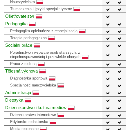
Nauczycielska
Tłumaczenia i języki specjalistyczne
Ošetřovatelství
Pedagogika
Pedagogika opiekuńcza z resocjalizacją
Terapia pedagogiczna
Sociální práce
Poradnictwo i wsparcie osób starszych, z
niepełnosprawnością i przewlekle chorych
Praca z rodziną
Tělesná výchova
Diagnostyka sportowa
Specjalność nauczycielska
Administracja
Dietetyka
Dziennikarstwo i kultura mediów
Dziennikarstwo internetowe
Edytorsko-redaktorska
Media regionalne