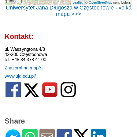
1000 ft
Leaflet
| ©
OpenStreetMap
contributors
Uniwersytet Jana Długosza w Częstochowie - velká
mapa >>>
Kontakt:
ul. Waszyngtona 4/8
42-200 Częstochowa
tel. +48 34 378 41 00
Znázorní na mapě »
www.ujd.edu.pl/
Share