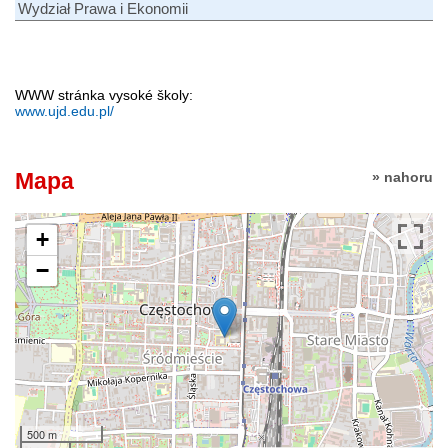
Wydział Prawa i Ekonomii
WWW stránka vysoké školy:
www.ujd.edu.pl/
Mapa
» nahoru
+
−
500 m