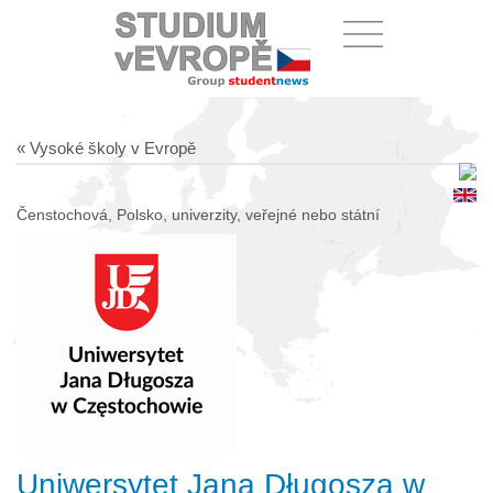
« Vysoké školy v Evropě
Čenstochová, Polsko, univerzity, veřejné nebo státní
Uniwersytet Jana Długosza w