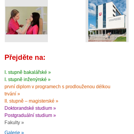
Přejděte na:
I. stupně bakalářské »
I. stupně inženýrské »
první diplom v programech s prodlouženou délkou
trvání »
II. stupně – magisterské »
Doktorandské studium »
Postgraduální studium »
Fakulty »
Galerie »