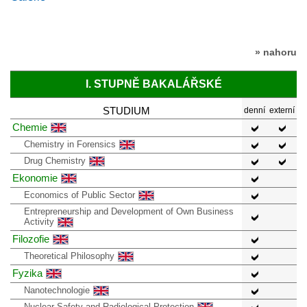
» nahoru
I. STUPNĚ BAKALÁŘSKÉ
STUDIUM
denní
externí
Chemie
Chemistry in Forensics
Drug Chemistry
Ekonomie
Economics of Public Sector
Entrepreneurship and Development of Own Business
Activity
Filozofie
Theoretical Philosophy
Fyzika
Nanotechnologie
Nuclear Safety and Radiological Protection