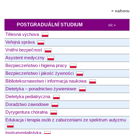
» nahoru
POSTGRADUÁLNÍ STUDIUM
víc »
Tělesná výchova
Veřejná správa
Vnitřní bezpečnost
Asystent medyczny
Bezpieczeństwo i higiena pracy
Bezpieczeństwo i jakość żywności
Bibliotekoznawstwo i informacja naukowa
Dietetyka – poradnictwo żywieniowe
Dietetyka pediatryczna
Doradztwo zawodowe
Dyrygentura chóralna
Edukacja i terapia osób z zaburzeniami ze spektrum autyzmu
Instrumentalistyka