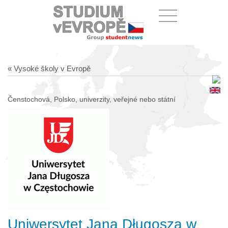
« Vysoké školy v Evropě
Čenstochová, Polsko, univerzity, veřejné nebo státní
Uniwersytet Jana Długosza w