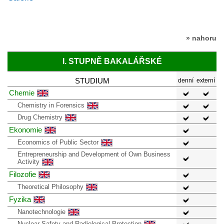
» nahoru
I. STUPNĚ BAKALÁŘSKÉ
STUDIUM
denní
externí
Chemie
Chemistry in Forensics
Drug Chemistry
Ekonomie
Economics of Public Sector
Entrepreneurship and Development of Own Business
Activity
Filozofie
Theoretical Philosophy
Fyzika
Nanotechnologie
Nuclear Safety and Radiological Protection