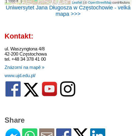
1000 ft
Leaflet
| ©
OpenStreetMap
contributors
Uniwersytet Jana Długosza w Częstochowie - velká
mapa >>>
Kontakt:
ul. Waszyngtona 4/8
42-200 Częstochowa
tel. +48 34 378 41 00
Znázorní na mapě »
www.ujd.edu.pl/
Share