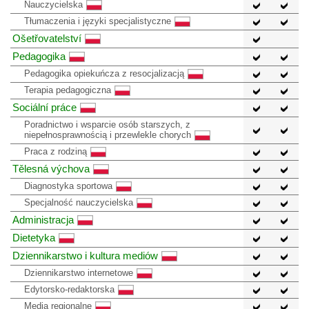
Nauczycielska
Tłumaczenia i języki specjalistyczne
Ošetřovatelství
Pedagogika
Pedagogika opiekuńcza z resocjalizacją
Terapia pedagogiczna
Sociální práce
Poradnictwo i wsparcie osób starszych, z
niepełnosprawnością i przewlekle chorych
Praca z rodziną
Tělesná výchova
Diagnostyka sportowa
Specjalność nauczycielska
Administracja
Dietetyka
Dziennikarstwo i kultura mediów
Dziennikarstwo internetowe
Edytorsko-redaktorska
Media regionalne