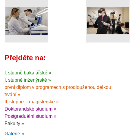
Přejděte na:
I. stupně bakalářské »
I. stupně inženýrské »
první diplom v programech s prodlouženou délkou
trvání »
II. stupně – magisterské »
Doktorandské studium »
Postgraduální studium »
Fakulty »
Galerie »