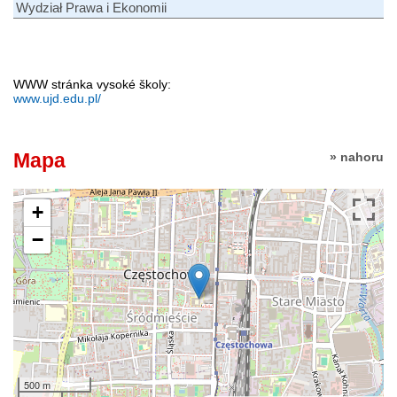
Wydział Prawa i Ekonomii
WWW stránka vysoké školy:
www.ujd.edu.pl/
Mapa
» nahoru
+
−
500 m