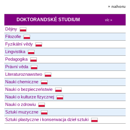
» nahoru
DOKTORANDSKÉ STUDIUM
víc »
Dějiny
Filozofie
Fyzikální vědy
Lingvistika
Pedagogika
Právní věda
Literaturoznawstwo
Nauki chemiczne
Nauki o bezpieczeństwie
Nauki o kulturze fizycznej
Nauki o zdrowiu
Sztuki muzyczne
Sztuki plastyczne i konserwacja dzieł sztuki