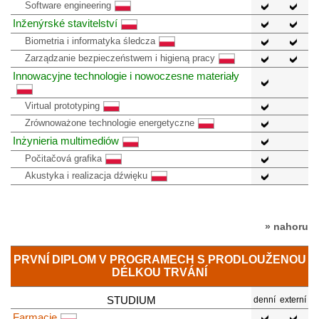
Software engineering
Inženýrské stavitelství
Biometria i informatyka śledcza
Zarządzanie bezpieczeństwem i higieną pracy
Innowacyjne technologie i nowoczesne materiały
Virtual prototyping
Zrównoważone technologie energetyczne
Inżynieria multimediów
Počitačová grafika
Akustyka i realizacja dźwięku
» nahoru
PRVNÍ DIPLOM V PROGRAMECH S PRODLOUŽENOU
DÉLKOU TRVÁNÍ
STUDIUM
denní
externí
Farmacie