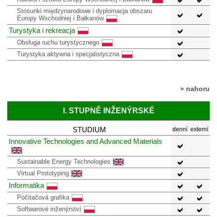
Stosunki międzynarodowe i dyplomacja obszaru
Europy Wschodniej i Bałkanów
Turystyka i rekreacja
Obsługa ruchu turystycznego
Turystyka aktywna i specjalistyczna
» nahoru
I. STUPNĚ INŽENÝRSKÉ
STUDIUM
denní
externí
Innovative Technologies and Advanced Materials
Sustainable Energy Technologies
Virtual Prototyping
Informatika
Počitačová grafika
Softwarové inženýrství