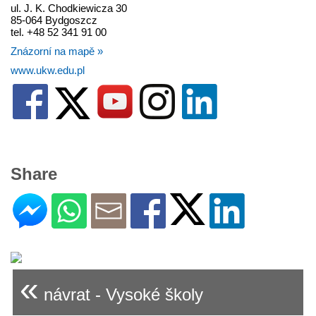
ul. J. K. Chodkiewicza 30
85-064 Bydgoszcz
tel. +48 52 341 91 00
Znázorní na mapě »
www.ukw.edu.pl
Share
«
návrat - Vysoké školy