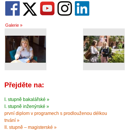
Galerie »
Přejděte na:
I. stupně bakalářské »
I. stupně inženýrské »
první diplom v programech s prodlouženou délkou
trvání »
II. stupně – magisterské »