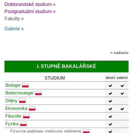
Doktorandské studium »
Postgraduální studium »
Fakulty »
Galerie »
» nahoru
I. STUPNĚ BAKALÁŘSKÉ
STUDIUM
denní
externí
Biologie
Biotechnologie
Dějiny
Ekonomika
Filozofie
Fyzika
Fizyczne podstawy medycyny nuklearnej