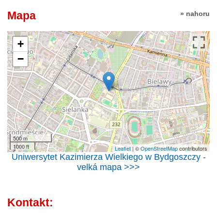
Mapa
» nahoru
+
−
500 m
1000 ft
Leaflet
| ©
OpenStreetMap
contributors
Uniwersytet Kazimierza Wielkiego w Bydgoszczy -
velká mapa >>>
Kontakt: