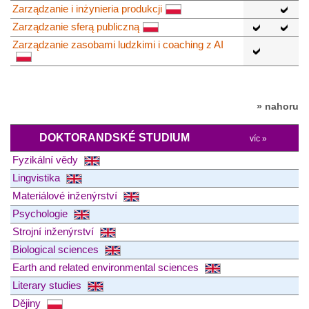
Zarządzanie i inżynieria produkcji
Zarządzanie sferą publiczną
Zarządzanie zasobami ludzkimi i coaching z AI
» nahoru
DOKTORANDSKÉ STUDIUM
víc »
Fyzikální vědy
Lingvistika
Materiálové inženýrství
Psychologie
Strojní inženýrství
Biological sciences
Earth and related environmental sciences
Literary studies
Dějiny