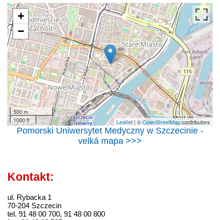
+
−
500 m
1000 ft
Leaflet
| ©
OpenStreetMap
contributors
Pomorski Uniwersytet Medyczny w Szczecinie -
velká mapa >>>
Kontakt:
ul. Rybacka 1
70-204 Szczecin
tel. 91 48 00 700, 91 48 00 800