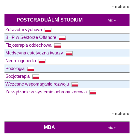
» nahoru
POSTGRADUÁLNÍ STUDIUM
víc »
Zdravotní výchova
BHP w Sektorze Offshore
Fizjoterapia oddechowa
Medycyna estetyczna twarzy
Neurologopedia
Podologia
Socjoterapia
Wczesne wspomaganie rozwoju
Zarządzanie w systemie ochrony zdrowia
» nahoru
MBA
víc »