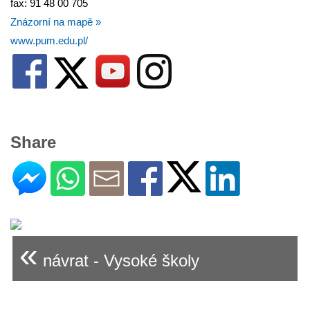
fax: 91 48 00 705
Znázorní na mapě »
www.pum.edu.pl/
Share
«
návrat - Vysoké školy