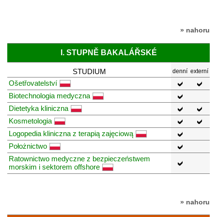
» nahoru
I. STUPNĚ BAKALÁŘSKÉ
STUDIUM
denní
externí
Ošetřovatelství
Biotechnologia medyczna
Dietetyka kliniczna
Kosmetologia
Logopedia kliniczna z terapią zajęciową
Położnictwo
Ratownictwo medyczne z bezpieczeństwem
morskim i sektorem offshore
» nahoru