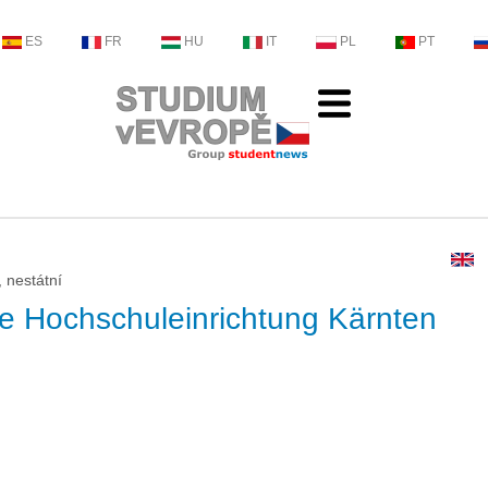
ES
FR
HU
IT
PL
PT
 nestátní
e Hochschuleinrichtung Kärnten