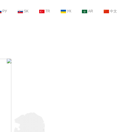
РУ
SK
TR
УК
AR
中文