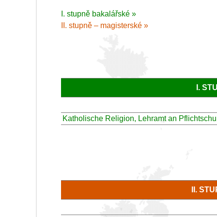
I. stupně bakalářské »
II. stupně – magisterské »
I. S
Katholische Religion, Lehramt an Pflichtschu
II. S