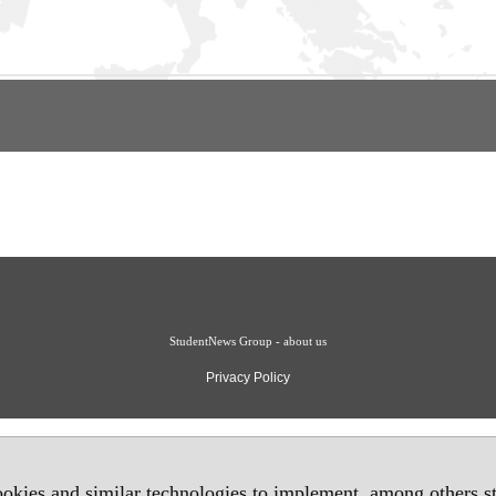
StudentNews Group - about us
Privacy Policy
okies and similar technologies to implement, among others sta