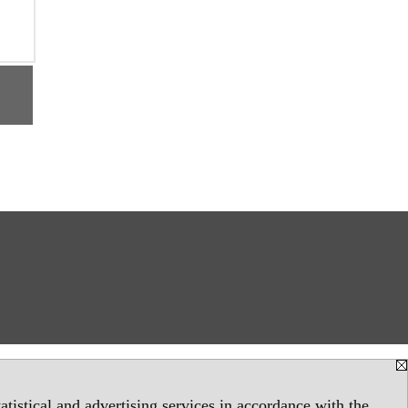
tistical and advertising services in accordance with the