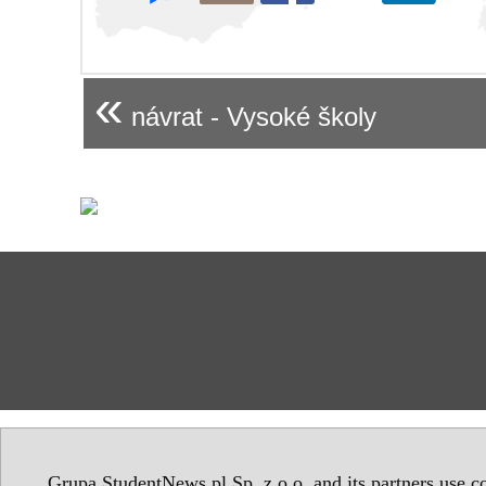
«
návrat - Vysoké školy
Grupa StudentNews.pl Sp. z o.o. and its partners use co