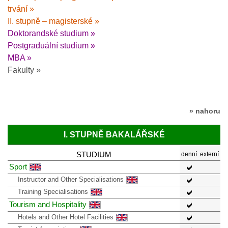
trvání »
II. stupně – magisterské »
Doktorandské studium »
Postgraduální studium »
MBA »
Fakulty »
» nahoru
I. STUPNĚ BAKALÁŘSKÉ
STUDIUM
denní
externí
Sport
Instructor and Other Specialisations
Training Specialisations
Tourism and Hospitality
Hotels and Other Hotel Facilities