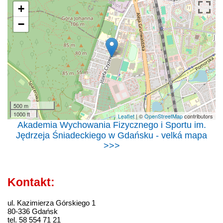
+
−
500 m
1000 ft
Leaflet
| ©
OpenStreetMap
contributors
Akademia Wychowania Fizycznego i Sportu im.
Jędrzeja Śniadeckiego w Gdańsku - velká mapa
>>>
Kontakt:
ul. Kazimierza Górskiego 1
80-336 Gdańsk
tel. 58 554 71 21