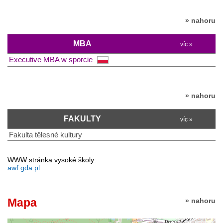
» nahoru
MBA
víc »
Executive MBA w sporcie
» nahoru
FAKULTY
víc »
Fakulta tělesné kultury
WWW stránka vysoké školy:
awf.gda.pl
Mapa
» nahoru