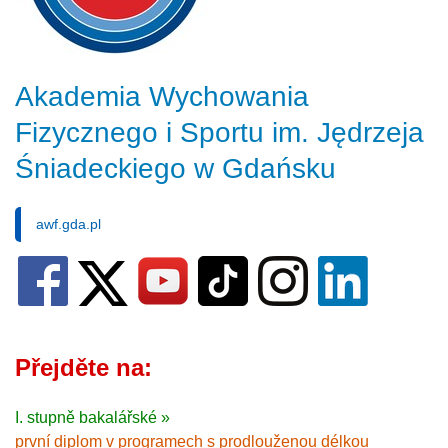
Akademia Wychowania
Fizycznego i Sportu im. Jędrzeja
Śniadeckiego w Gdańsku
awf.gda.pl
Přejděte na:
I. stupně bakalářské »
první diplom v programech s prodlouženou délkou