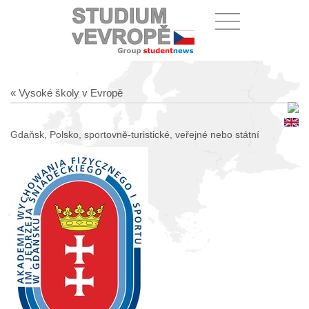
« Vysoké školy v Evropě
Gdaňsk, Polsko, sportovně-turistické, veřejné nebo státní