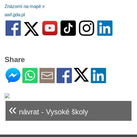
Znázorní na mapě »
awf.gda.pl
Share
«
návrat - Vysoké školy