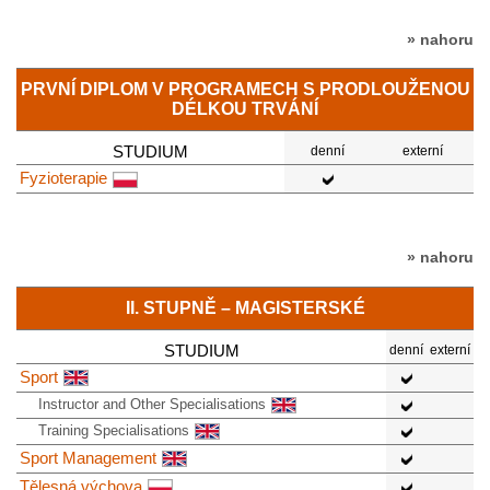
» nahoru
PRVNÍ DIPLOM V PROGRAMECH S PRODLOUŽENOU
DÉLKOU TRVÁNÍ
STUDIUM
denní
externí
Fyzioterapie
» nahoru
II. STUPNĚ – MAGISTERSKÉ
STUDIUM
denní
externí
Sport
Instructor and Other Specialisations
Training Specialisations
Sport Management
Tělesná výchova