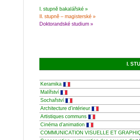
I. stupně bakalářské »
II. stupně – magisterské »
Doktorandské studium »
I. S
Keramika
Malířství
Sochařství
Architecture d'intérieur
Artistiques communs
Cinéma d'animation
COMMUNICATION VISUELLE ET GRAPHI