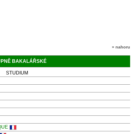
» nahoru
TUPNĚ BAKALÁŘSKÉ
STUDIUM
QUE