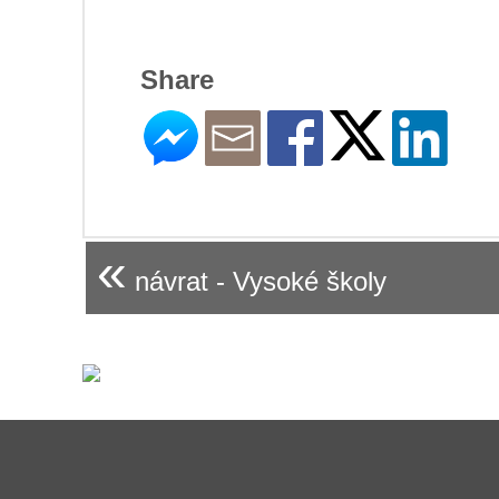
Share
«
návrat - Vysoké školy