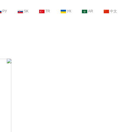
РУ
SK
TR
УК
AR
中文