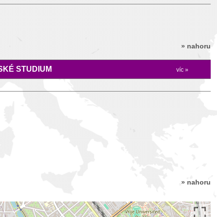
» nahoru
KÉ STUDIUM
víc »
» nahoru