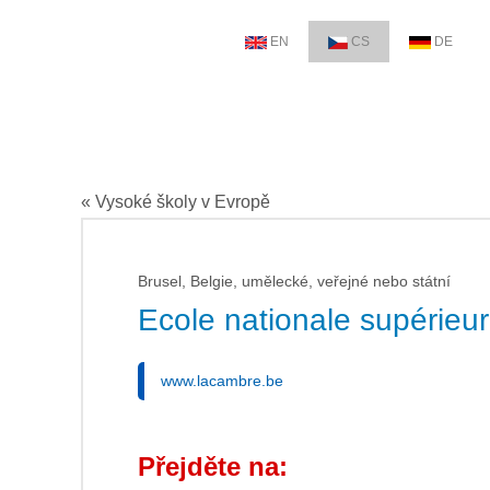
EN
CS
DE
« Vysoké školy v Evropě
Brusel, Belgie, umělecké, veřejné nebo státní
Ecole nationale supérieu
www.lacambre.be
Přejděte na: