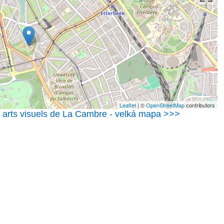
Leaflet
| ©
OpenStreetMap
contributors
s arts visuels de La Cambre - velká mapa >>>