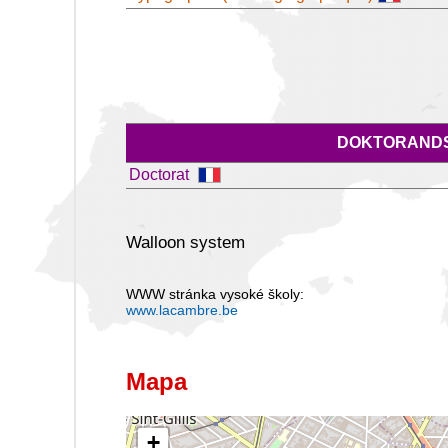
DOKTORANDS
Doctorat
Walloon system
WWW stránka vysoké školy:
www.lacambre.be
Mapa
+