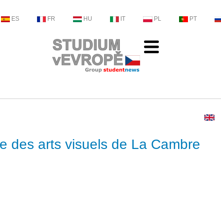
ES
FR
HU
IT
PL
PT
re des arts visuels de La Cambre